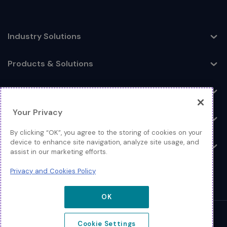
Industry Solutions
Toggle
Products & Solutions
Toggle
Log In
Toggle
Your Privacy
Resources
Toggle
By clicking “OK”, you agree to the storing of cookies on your
device to enhance site navigation, analyze site usage, and
About
Toggle
assist in our marketing efforts.
Privacy and Cookies Policy
OK
© 2026 Extreme Networks.
Cookie Settings