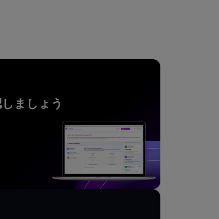
レポート
認しましょう
Extr
ーク管
IDC が