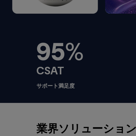
menu
and
escape
will
close
95
%
the
current
menu.
Spacebar
will
CSAT
open
the
サポート満足度
current
menu.
業界ソリューショ