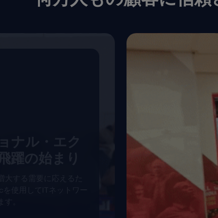
ョナル・エク
飛躍の始まり
増大する需要に応えるた
bricを使用してITネットワー
ます。