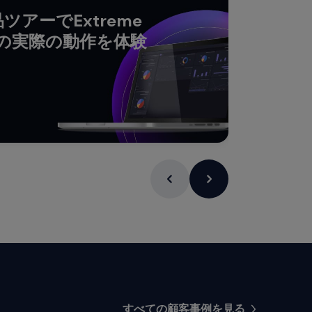
アーでExtreme
NE ™の実際の動作を体験
レポートを
すべての顧客事例を見る