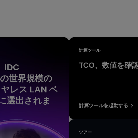
計算ツール
TCO、数値を確
、IDC
25 年の世界規模の
レス LAN ベ
に選出されま
計算ツールを起動する
ツアー