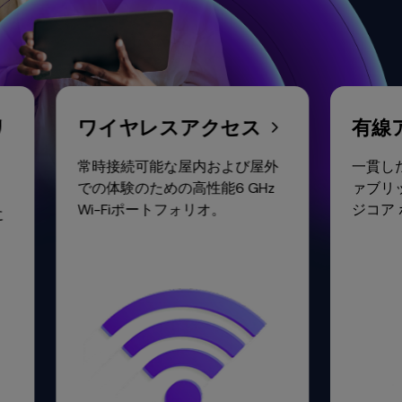
リ
ワイヤレスアクセス
有
常時接続可能な屋内および屋外
一貫
での体験のための高性能6 GHz
ァブ
ーク
Wi-Fiポートフォリオ。
ジコ
止に