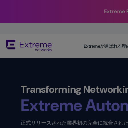
Simpli
Extrem
Value. 
Skip
To
Reliab
Main
The
Content
Extremeが選ばれる理
site
navigation
Securit
utilizes
keyboard
functionality
Autom
using
Transforming Networki
the
arrow
Extreme
Scalab
keys,
enter,
escape,
and
Conne
正式リリースされた業界初の完全に統合された
spacebar