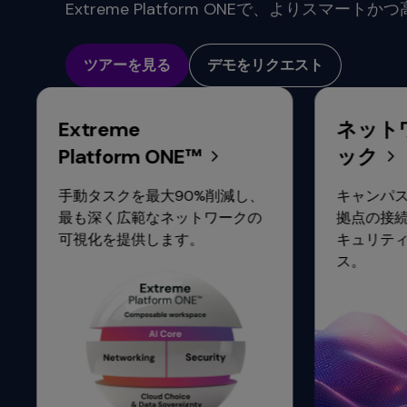
commands.
Extreme Platform ONEで、よりスマートか
Arrow
keys
ツアーを見る
デモをリクエスト
can
navigate
between
previous/next
Extreme
ネッ
items
Platform ONE™
ック
and
also
手動タスクを最大90%削減し、
キャン
move
最も深く広範なネットワークの
拠点の
down
可視化を提供します。
キュリ
into
ス。
a
nested
menu.
Enter
will
open
a
nested