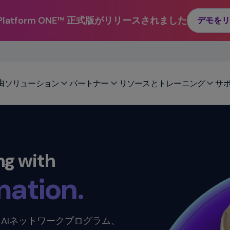
city.
e Platform ONE™ 正式版がリリースされました
デモをリ
​
ility.
由
ソリューション
パートナー
リソースとトレーニング
サ
y. ​
ation. ​
ng with
ility.
ctivity.
AIネットワークプログラム、