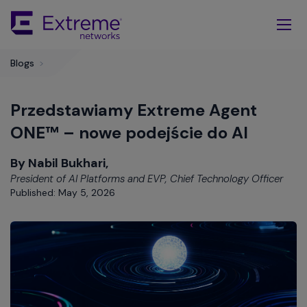
Skip
To
Main
Content
Blogs
>
Przedstawiamy Extreme Agent
ONE™ – nowe podejście do AI
By Nabil Bukhari,
President of AI Platforms and EVP, Chief Technology Officer
Published: May 5, 2026