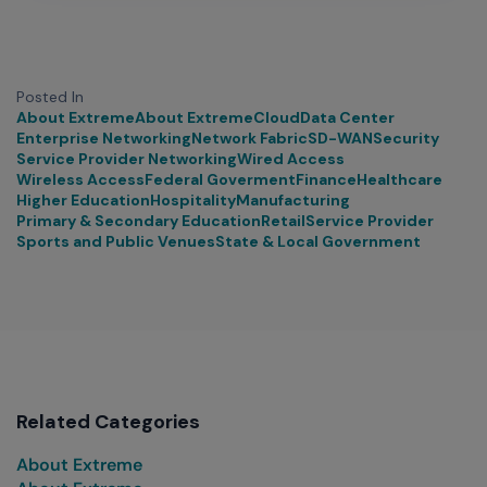
Posted In
About Extreme
About Extreme
Cloud
Data Center
Enterprise Networking
Network Fabric
SD-WAN
Security
Service Provider Networking
Wired Access
Wireless Access
Federal Goverment
Finance
Healthcare
Higher Education
Hospitality
Manufacturing
Primary & Secondary Education
Retail
Service Provider
Sports and Public Venues
State & Local Government
Related Categories
About Extreme