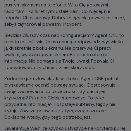
pustym alarmem na telefonie. Wita Cię gotowymi
raportami i konkretnymi ustaleniami. Co więcej, nie
odpuści Ci tej sprawy. Dobry kolega nie pozwoli przecież,
żebyś zignorował poważny incydent.
Siedzisz dłuższy czas nad konfiguracjami? Agent ONE to
rejestruje. Jeśli wie, że ma cenną podpowiedź, wyświetla
ją dyskretnie z boku ekranu. Nie przerywa Ci pracy
wielkim, wyskakującym oknem. Po prostu oferuje
informację. Nie domaga się Twojej uwagi. Pozwala Ci
zdecydować, czy chcesz z niej skorzystać.
Podobnie jak człowiek z krwi i kości, Agent ONE potrafi
błyskawicznie ocenić powagę sytuacji. Dostosowuje
swoje zachowanie do okoliczności. Sytuacja jest
krytyczna? Puka do Ciebie stanowczo. To tylko
przydatna informacja? Pozostaje subtelny. Nigdy nie
irytuje. Zawsze pojawia się z tym, czego szukasz.
Dokładnie wtedy, gdy tego potrzebujesz.
Gwarantuję Wam, że szybko usłyszycie na korytarzu: „Hej,