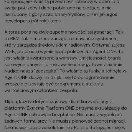
komponujesz własną przestrzeń roboczą w oparciu o
swoje potrzeby i dane pobierane na bieżąco, a nie
narzucony z góry szablon wymyślony przez jakiegoś
dewelopera pół roku temu.
A teraz pora na dwie zupełne nowości tej generacji: Talk
to RRM: tak – możesz zacząć rozmawiać z systemem,
który zarządza środowiskiem radiowym. Optymalizujesz
Wi-Fi, po prostu wymieniając polecenia z Agent ONE. To
jest właśnie kwintesencja warstwy Umiejętności: branie
surowych danych i przekuwanie ich w gotowe działanie.
Nudge: nasza "zaczepka". To właśnie ta funkcja tchnęła w
Agent ONE duszę. To dzięki niej to oprogramowanie
wreszcie przestaje być programem, a staje się
wartościowym członkiem zespołu.
1 lipca, każdy dotychczasowy klient korzystający z
platformy Extreme Platform ONE otrzyma aktualizację do
Agent ONE całkowicie bezpłatnie. Nie musisz wypełniać
żadnych formularzy. Nie musisz planować żadnej migracji.
Nie musisz robisz absolutnie nic. Po prostu logujesz się w