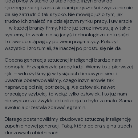
ludzi byłby w stanie to stale robić. Inżynierów do
ręcznego zarządzania sieciami przyszłości zwyczajnie nie
da się zatrudnić tak szybko. Nie mówiąc już o tym, jak
trudno ich znaleźć na dzisiejszym rynku pracy. I uwierzcie
– w każdej branży firmy, które już teraz inwestują w takie
systemy, to wcale nie są jacyś technologiczni entuzjaści.
To twardo stąpający po ziemi pragmatycy. Policzyli
wszystko i zrozumieli, że inaczej po prostu się nie da.
Obecna generacja sztucznej inteligencji bardzo nam
pomogła. Przyspieszyła pracę ludzi. Wiemy to z pierwszej
ręki – wdrożyliśmy ją w tysiącach firmowych sieci i
uważnie obserwowaliśmy, czego inżynierowie tak
naprawdę od niej potrzebują. Ale człowiek, nawet
pracujący szybciej, to wciąż tylko człowiek. I to już nam
nie wystarcza. Zwykła aktualizacja to było za mało. Sama
ewolucja przestała zdawać egzamin.
Dlatego postanowiliśmy zbudować sztuczną inteligencję
zupełnie nowej generacji. Taką, która opiera się na trzech
kluczowych obietnicach.