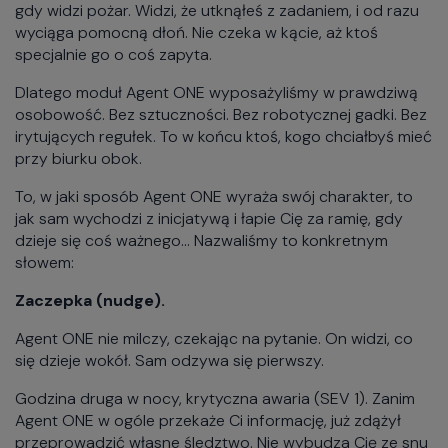
gdy widzi pożar. Widzi, że utknąłeś z zadaniem, i od razu
wyciąga pomocną dłoń. Nie czeka w kącie, aż ktoś
specjalnie go o coś zapyta.
Dlatego moduł Agent ONE wyposażyliśmy w prawdziwą
osobowość. Bez sztuczności. Bez robotycznej gadki. Bez
irytujących regułek. To w końcu ktoś, kogo chciałbyś mieć
przy biurku obok.
To, w jaki sposób Agent ONE wyraża swój charakter, to
jak sam wychodzi z inicjatywą i łapie Cię za ramię, gdy
dzieje się coś ważnego... Nazwaliśmy to konkretnym
słowem:
Zaczepka (nudge).
Agent ONE nie milczy, czekając na pytanie. On widzi, co
się dzieje wokół. Sam odzywa się pierwszy.
Godzina druga w nocy, krytyczna awaria (SEV 1). Zanim
Agent ONE w ogóle przekaże Ci informację, już zdążył
przeprowadzić własne śledztwo. Nie wybudza Cię ze snu