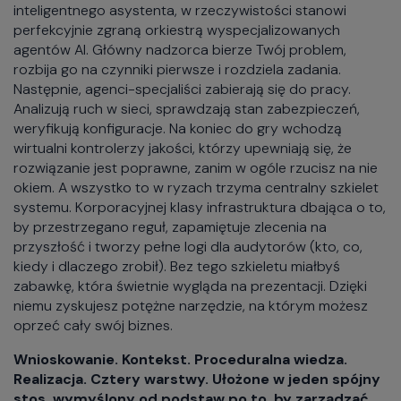
inteligentnego asystenta, w rzeczywistości stanowi
perfekcyjnie zgraną orkiestrą wyspecjalizowanych
agentów AI. Główny nadzorca bierze Twój problem,
rozbija go na czynniki pierwsze i rozdziela zadania.
Następnie, agenci-specjaliści zabierają się do pracy.
Analizują ruch w sieci, sprawdzają stan zabezpieczeń,
weryfikują konfiguracje. Na koniec do gry wchodzą
wirtualni kontrolerzy jakości, którzy upewniają się, że
rozwiązanie jest poprawne, zanim w ogóle rzucisz na nie
okiem. A wszystko to w ryzach trzyma centralny szkielet
systemu. Korporacyjnej klasy infrastruktura dbająca o to,
by przestrzegano reguł, zapamiętuje zlecenia na
przyszłość i tworzy pełne logi dla audytorów (kto, co,
kiedy i dlaczego zrobił). Bez tego szkieletu miałbyś
zabawkę, która świetnie wygląda na prezentacji. Dzięki
niemu zyskujesz potężne narzędzie, na którym możesz
oprzeć cały swój biznes.
Wnioskowanie. Kontekst. Proceduralna wiedza.
Realizacja. Cztery warstwy. Ułożone w jeden spójny
stos, wymyślony od podstaw po to, by zarządzać