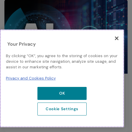
Your Privacy
By clicking “OK”, you agree to the storing of cookies on your
device to enhance site navigation, analyze site usage, and
assist in our marketing efforts.
BLOG
Privacy and Cookies Policy
AI That Saves Power: A 2026 Field
Guide
OK
AI-powered strategies to cut energy use across
Cookie Settings
data centers, networks, buildings, and models
without slowing innovation in 2026.
Dowiedz się więcej