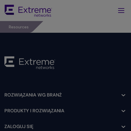
Skip
To
Main
Content
Resources
ROZWIĄZANIA WG BRANŻ
Toggle
PRODUKTY I ROZWIĄZANIA
Toggle
ZALOGUJ SIĘ
Toggle