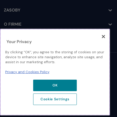
ZASOBY
Toggle
O FIRMIE
Toggle
Your Privacy
By clicking “OK”, you agree to the storing of cookies on your
device to enhance site navigation, analyze site usage, and
assist in our marketing efforts.
© 2026 Extreme Networks
Privacy and Cookies Policy
Nota prawna
Polityka Prywatności i Plików Cookies
OK
Cookie Settings