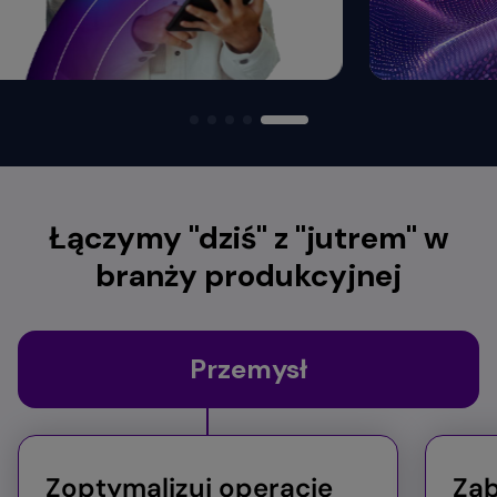
Łączymy "dziś" z "jutrem" w
branży produkcyjnej
Przemysł
Zoptymalizuj operacje
Zab