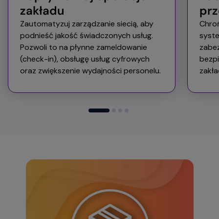
zakładu
pr
Zautomatyzuj zarządzanie siecią, aby
Chroń
podnieść jakość świadczonych usług.
syst
Pozwoli to na płynne zameldowanie
zabez
(check-in), obsługę usług cyfrowych
bezpi
oraz zwiększenie wydajności personelu.​
zakła