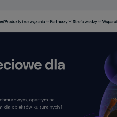
me?
Produkty i rozwiązania
Partnerzy
Strefa wiedzy
Wsparcie
eciowe dla
ki chmurowym, opartym na
m dla obiektów kulturalnych i