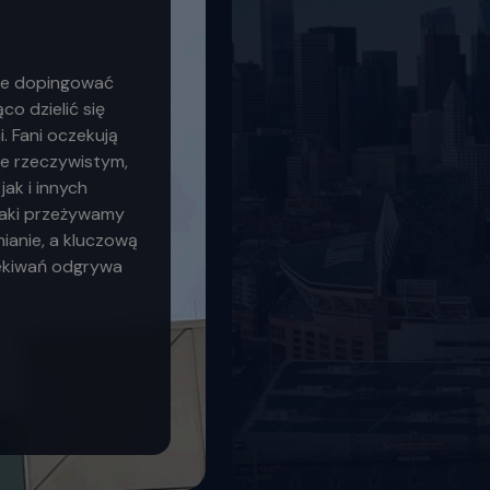
ynie dopingować
co dzielić się
. Fani oczekują
e rzeczywistym,
ak i innych
jaki przeżywamy
ianie, a kluczową
zekiwań odgrywa