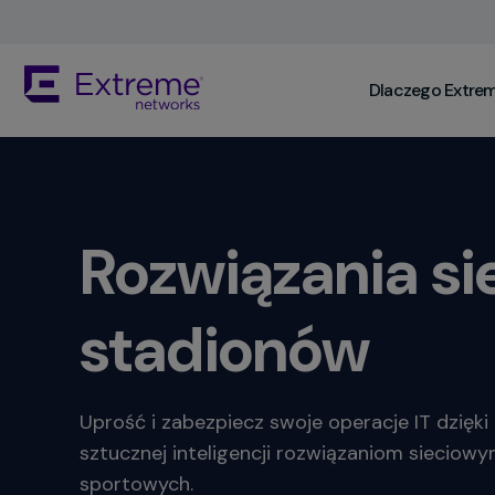
Skip
To
Main
The
Content
Dlaczego Extre
site
navigation
utilizes
keyboard
functionality
using
the
Rozwiązania si
arrow
keys,
enter,
stadionów​
escape,
and
spacebar
commands.
Uprość i zabezpiecz swoje operacje IT dzię
Arrow
sztucznej inteligencji rozwiązaniom sieciowy
keys
sportowych​.
can