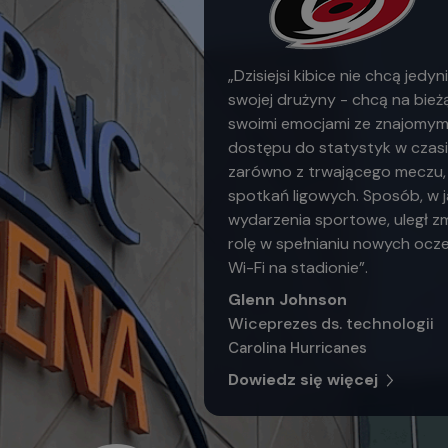
„Dzisiejsi kibice nie chcą jed
swojej drużyny - chcą na bieżą
swoimi emocjami ze znajomymi
dostępu do statystyk w czasi
zarówno z trwającego meczu, j
spotkań ligowych. Sposób, w 
wydarzenia sportowe, uległ zm
rolę w spełnianiu nowych oc
Wi-Fi na stadionie”.
Glenn Johnson
Wiceprezes ds. technologii
Carolina Hurricanes
Dowiedz się więcej