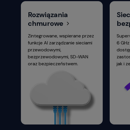
navigate
between
Rozwiązania
Siec
previous/next
chmurowe
bez
items
and
Zintegrowane, wspierane przez
Super
also
move
funkcje AI zarządzanie sieciami
6 GHz
down
przewodowymi,
dostę
into
bezprzewodowymi, SD-WAN
zasto
a
oraz bezpieczeństwem.
jak i 
nested
menu.
Enter
will
open
a
nested
menu
and
escape