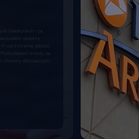
ych stadionach i za
iedzałem obiekty
-Fi od Extreme, jakość
 Pomyślałem wtedy, że
ego chcemy dla naszych