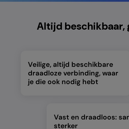
will
close
the
current
Altijd beschikbaar
menu.
Spacebar
will
open
the
current
Veilige, altijd beschikbare
menu.
draadloze verbinding, waar
je die ook nodig hebt
Vast en draadloos: s
sterker