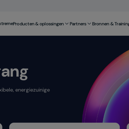
xtreme
Producten & oplossingen
Partners
Bronnen & Trainin
gang
xibele, energiezuinige