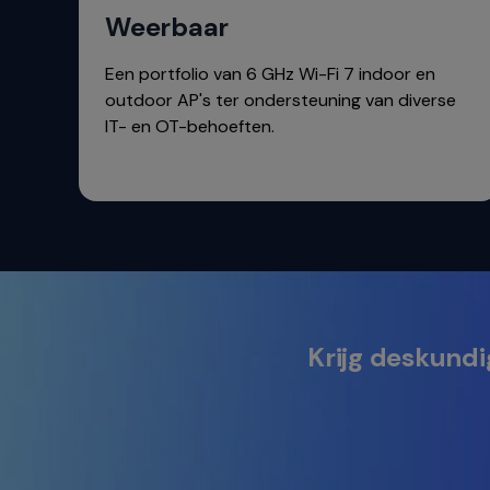
navigate
Weerbaar
between
previous/next
Een portfolio van 6 GHz Wi-Fi 7 indoor en
items
outdoor AP's ter ondersteuning van diverse
and
IT- en OT-behoeften.
also
move
down
into
a
nested
menu.
Enter
will
Krijg deskundig
open
a
nested
menu
and
escape