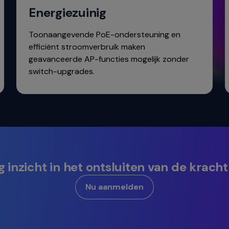
Energiezuinig
Toonaangevende PoE-ondersteuning en
efficiënt stroomverbruik maken
geavanceerde AP-functies mogelijk zonder
switch-upgrades.
 inzicht in het ontsluiten van de kracht
Nu aanmelden