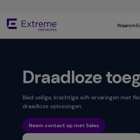
Skip
To
Main
The
Content
Waarom E
site
navigation
utilizes
keyboard
functionality
using
the
Draadloze toe
arrow
keys,
enter,
escape,
Bied veilige, krachtige wifi-ervaringen met fle
and
draadloze oplossingen.
spacebar
commands.
Arrow
Neem contact op met Sales
keys
can