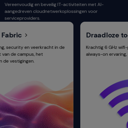
Vereenvoudig en beveilig IT-activiteiten met AI-
aangedreven cloudnetwerkoplossingen voor
serviceproviders.
c
Draadloze toegang
 en veerkracht in de
Krachtig 6 GHz wifi-portfolio 
ampus, het
always-on ervaring, zowel binne
ingen.