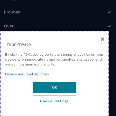
Toggle
Bronnen
Toggle
Over
Toggle
Your Privacy
By clicking “OK”, you agree to the storing of cookies on your
device to enhance site navigation, analyze site usage, and
© 2026 Extreme Networks
assist in our marketing efforts.
Juridisch
Privacy and Cookies Policy
Privacy- en Cookiebeleid
OK
Cookie Settings