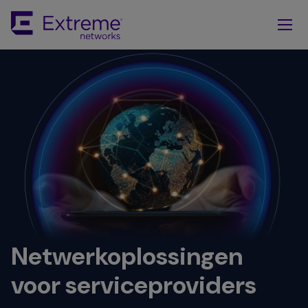
Skip
To
Main
Content
Netwerkoplossingen
voor serviceproviders