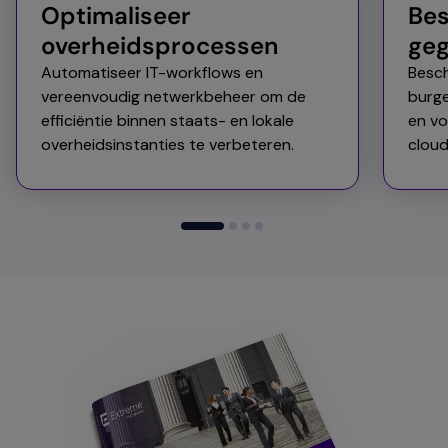
Optimaliseer
Bes
overheidsprocessen
ge
Automatiseer IT-workflows en
Besch
vereenvoudig netwerkbeheer om de
burg
efficiëntie binnen staats- en lokale
en vo
overheidsinstanties te verbeteren.​
cloud