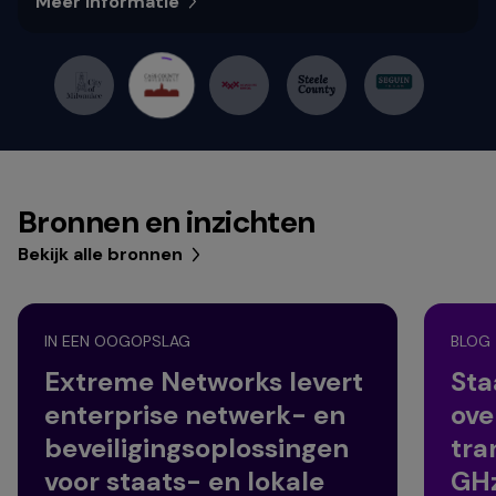
Meer informatie
Bronnen en inzichten
Bekijk alle bronnen
IN EEN OOGOPSLAG
BLOG
Extreme Networks levert
Sta
enterprise netwerk- en
ove
beveiligingsoplossingen
tra
voor staats- en lokale
GHz