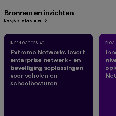
Bronnen en inzichten
Bekijk alle bronnen
IN EEN OOGOPSLAG
BLOG
Extreme Networks levert
Inn
enterprise netwerk- en
niv
beveiliging soplossingen
opl
voor scholen en
Net
schoolbesturen