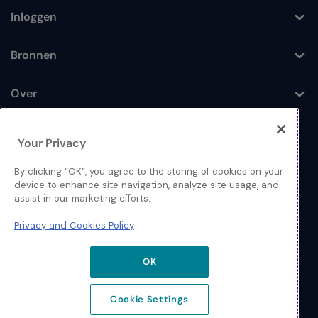
Inloggen
Toggle
Bronnen
Toggle
Over
Toggle
Your Privacy
By clicking “OK”, you agree to the storing of cookies on your
device to enhance site navigation, analyze site usage, and
© 2026 Extreme Networks
assist in our marketing efforts.
Juridisch
Privacy and Cookies Policy
Privacy- en Cookiebeleid
OK
Cookie Settings