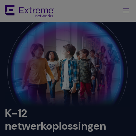
Skip
To
Main
Content
K-12
netwerkoplossingen