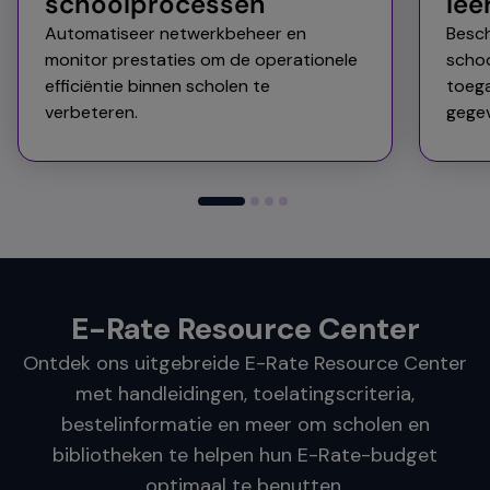
schoolprocessen​
lee
Automatiseer netwerkbeheer en
Besch
monitor prestaties om de operationele
schoo
efficiëntie binnen scholen te
toeg
verbeteren.​
gegev
E-Rate Resource Center
Ontdek ons uitgebreide E-Rate Resource Center
met handleidingen, toelatingscriteria,
bestelinformatie en meer om scholen en
bibliotheken te helpen hun E-Rate-budget
optimaal te benutten.