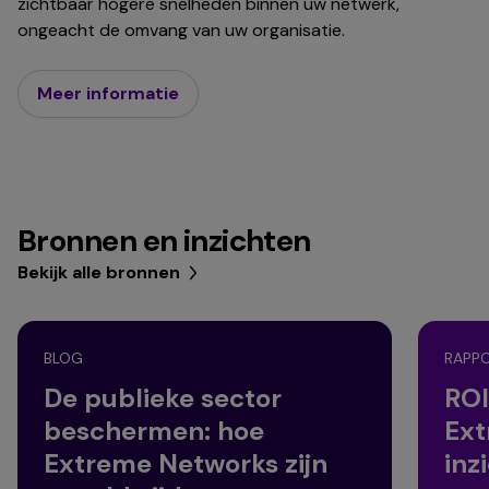
zichtbaar hogere snelheden binnen uw netwerk,
ongeacht de omvang van uw organisatie.
Meer informatie
Bronnen en inzichten
Bekijk alle bronnen
BLOG
RAPP
De publieke sector
ROI
beschermen: hoe
Ext
Extreme Networks zijn
inz