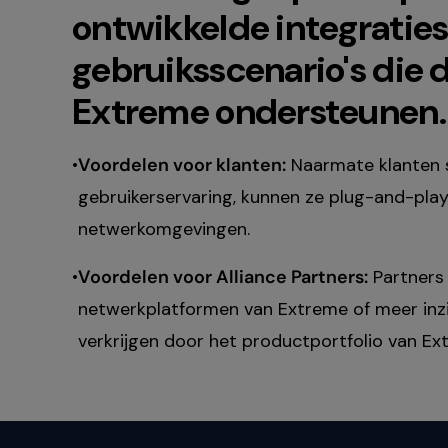
will
ontwikkelde integraties
close
the
gebruiksscenario's die 
current
menu.
Extreme ondersteunen.
Spacebar
will
open
Voordelen voor klanten:
Naarmate klanten s
the
gebruikerservaring, kunnen ze plug-and-play
current
menu.
netwerkomgevingen.
Voordelen voor Alliance Partners:
Partners
netwerkplatformen van Extreme of meer inzi
verkrijgen door het productportfolio van Ext