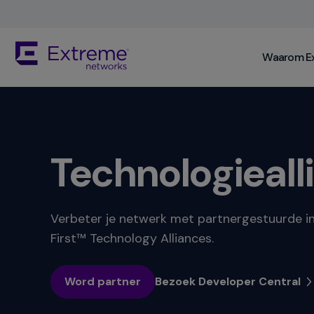
Skip
To
Main
The
Content
Waarom E
site
navigation
utilizes
keyboard
functionality
using
the
Technologieall
arrow
keys,
enter,
escape,
Verbeter je netwerk met partnergestuurde in
and
First™ Technology Alliances.
spacebar
commands.
Arrow
Word partner
Bezoek Developer Central
keys
can