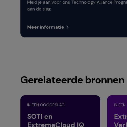
Meld je aan voor ons Technology Alliance Prog
aan de slag
Meer informatie
Gerelateerde bronnen
IN EEN OOGOPSLAG
IN EE
SOTI en
Ext
ExtremeCloud IQ
Ver