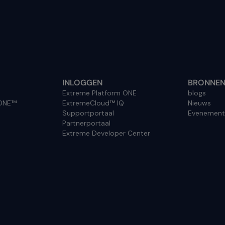
INLOGGEN
BRONNE
Extreme Platform ONE
blogs
 ONE™
ExtremeCloud™ IQ
Nieuws
Supportportaal
Evenement
Partnerportaal
Extreme Developer Center