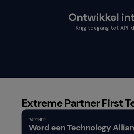
Ontwikkel in
Krijg toegang tot API-
Extreme Partner First T
PARTNER
Word een Technology Allia