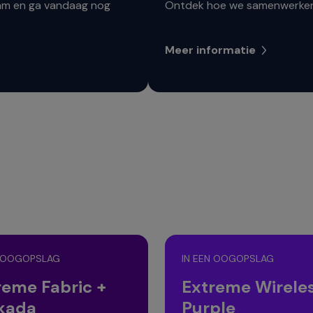
ram en ga vandaag nog
Ontdek hoe we samenwerken
Meer informatie
N OOGOPSLAG
IN EEN OOGOPSLAG
reme Fabric +
Extreme Wireles
kada
Purple