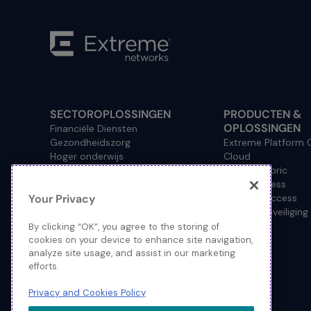
SECTOROPLOSSINGEN
PRODUCTEN &
OPLOSSINGEN
Financiële Diensten
Gezondheidszorg
Extreme Platform
Hoger onderwijs
Cloud
Hospitality
Netwerkfabric
Management
Wired Access
Your Privacy
Consulting/Accounting
Wireless Access
Productie
Netwerkbeveiliging
Operational Technology
By clicking “OK”, you agree to the storing of
Overheid
cookies on your device to enhance site navigation,
analyze site usage, and assist in our marketing
Pharmaceuticals
efforts.
Primair en secundair onderwijs
Detailhandel
Privacy and Cookies Policy
Dienstverlener
Sport en stadions