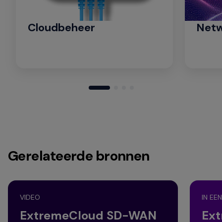
Cloudbeheer
Netw
Gerelateerde bronnen
VIDEO
IN EE
ExtremeCloud SD-WAN
Ex