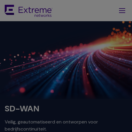
Skip
To
Main
Content
SD-WAN
Veilig, geautomatiseerd en ontworpen voor
bedrijfscontinuïteit.