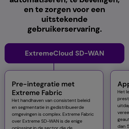
en te zorgen voor een
uitstekende
gebruikerservaring.
ExtremeCloud SD-WAN
Pre-integratie met
App
Extreme Fabric
Het l
prest
Het handhaven van consistent beleid
uitd
en segmentatie in gedistribueerde
veree
omgevingen is complex. Extreme Fabric
geaut
over Extreme SD-WAN is de enige
dan 5
oplossing in de sector die de