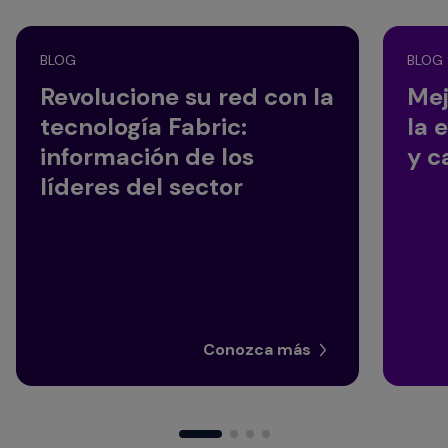
BLOG
BLOG
Revolucione su red con la
Mej
tecnología Fabric:
la 
información de los
y c
líderes del sector
Conozca más