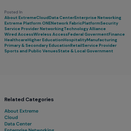
Posted In
About Extreme
Cloud
Data Center
Enterprise Networking
Extreme Platform ONE
Network Fabric
Platform
Security
Service Provider Networking
Technology Alliance
Wired Access
Wireless Access
Federal Goverment
Finance
Healthcare
Higher Education
Hospitality
Manufacturing
Primary & Secondary Education
Retail
Service Provider
Sports and Public Venues
State & Local Government
Related Categories
About Extreme
Cloud
Data Center
Enterprise Networking