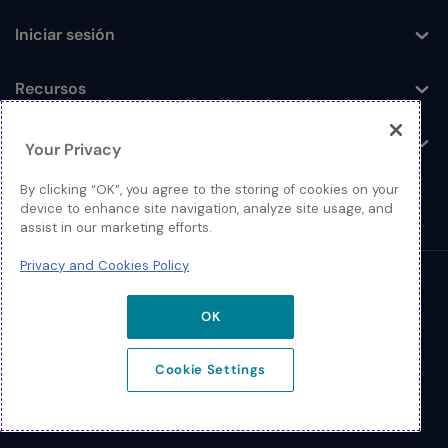
Iniciar sesión
Toggle
Recursos
Toggle
Acerca de
Your Privacy
Toggle
By clicking “OK”, you agree to the storing of cookies on your
device to enhance site navigation, analyze site usage, and
assist in our marketing efforts.
Privacy and Cookies Policy
© 2026 Extreme Networks
OK
Legal
Política de Privacidad y Cookies
Cookie Settings