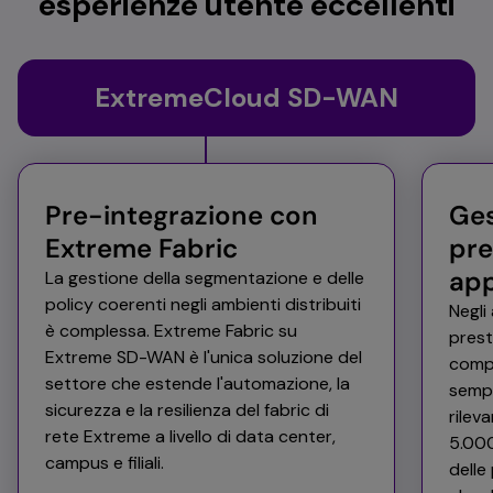
esperienze utente eccellenti
ExtremeCloud SD-WAN
Pre-integrazione con
Ges
Extreme Fabric
pre
app
La gestione della segmentazione e delle
policy coerenti negli ambienti distribuiti
Negli 
è complessa. Extreme Fabric su
prest
Extreme SD-WAN è l'unica soluzione del
comp
settore che estende l'automazione, la
sempl
sicurezza e la resilienza del fabric di
rilev
rete Extreme a livello di data center,
5.000
campus e filiali.
delle