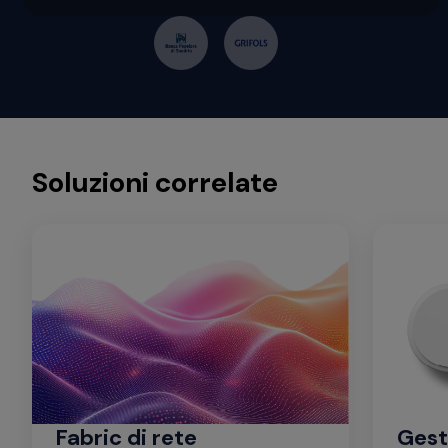
Soluzioni correlate
Fabric di rete
Gest