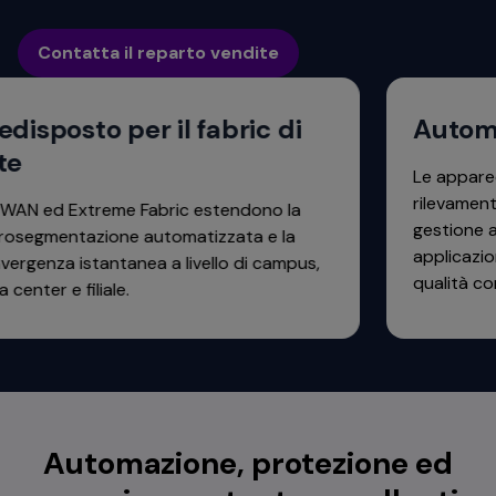
Contatta il reparto vendite
sposto per il fabric di
Automati
Le apparecchia
rilevamento a
 ed Extreme Fabric estendono la
gestione avanz
gmentazione automatizzata e la
applicazioni o
enza istantanea a livello di campus,
qualità con m
ter e filiale.
Automazione, protezione ed