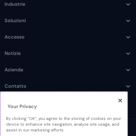
Industrie
Toggle
Soluzioni
Toggle
Accesso
Toggle
Notizie
Toggle
Azienda
Toggle
Contatto
Toggle
Your Privacy
By clicking “OK”, you agree to the storing of cookies on your
device to enhance site navigation, analyze site usage, and
assist in our marketing efforts.
© 2026 Extreme Networks