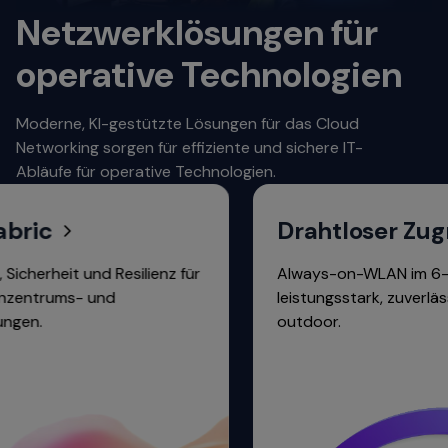
Netzwerklösungen für
operative Technologien
Moderne, KI-gestützte Lösungen für das Cloud
Networking sorgen für effiziente und sichere IT-
Abläufe für operative Technologien.
ic
Drahtloser Zugriff
rheit und Resilienz für
Always-on-WLAN im 6-GHz-
rums- und
leistungsstark, zuverlässig, 
.
outdoor.