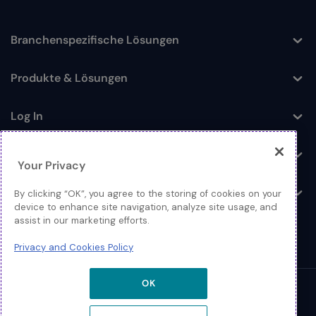
Branchenspezifische Lösungen
Toggle
Produkte & Lösungen
Toggle
Log In
Toggle
Ressourcen
Toggle
Your Privacy
Über
By clicking “OK”, you agree to the storing of cookies on your
Toggle
device to enhance site navigation, analyze site usage, and
assist in our marketing efforts.
Privacy and Cookies Policy
OK
© 2026 Extreme Networks