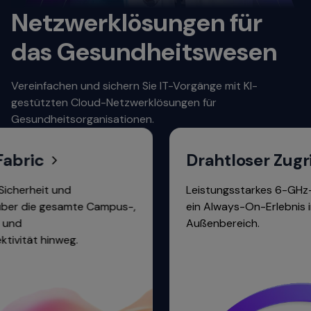
Netzwerklösungen für
das Gesundheitswesen
Vereinfachen und sichern Sie IT-Vorgänge mit KI-
gestützten Cloud-Netzwerklösungen für
Gesundheitsorganisationen.
c
Drahtloser Zugriff
t und
Leistungsstarkes 6-GHz-WLAN-Por
e gesamte Campus-,
ein Always-On-Erlebnis im Innen-
Außenbereich.
hinweg.