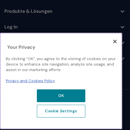
Produkte & Lösungen
Toggle
Log In
Toggle
Ressourcen
Toggle
Your Privacy
Über
By clicking “OK”, you agree to the storing of cookies on your
Toggle
device to enhance site navigation, analyze site usage, and
assist in our marketing efforts.
Privacy and Cookies Policy
OK
© 2026 Extreme Networks
Cookie Settings
Rechtliches
Datenschutz und Cookie-Richtlinien