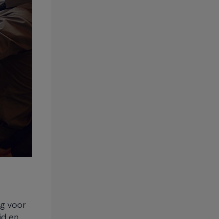
ng voor
id en