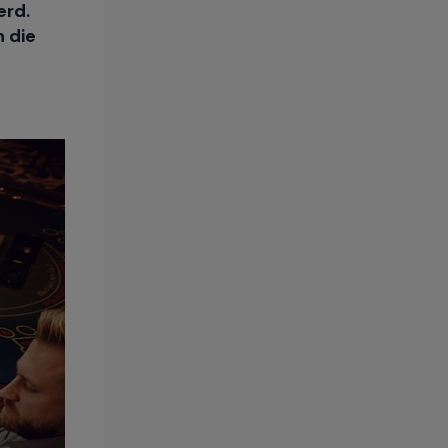
erd.
 die