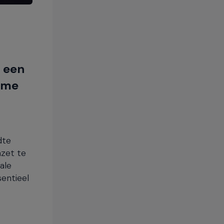
 een
reme
dte
zet te
ale
sentieel