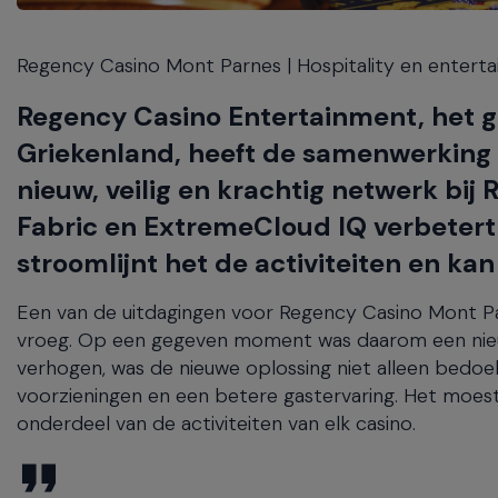
will
close
Regency Casino Mont Parnes | Hospitality en enterta
the
current
Regency Casino Entertainment, het g
menu.
Spacebar
Griekenland, heeft de samenwerking
will
nieuw, veilig en krachtig netwerk bi
open
the
Fabric en ExtremeCloud IQ verbetert
current
stroomlijnt het de activiteiten en ka
menu.
Een van de uitdagingen voor Regency Casino Mont P
vroeg. Op een gegeven moment was daarom een nieuw
verhogen, was de nieuwe oplossing niet alleen bedoe
voorzieningen en een betere gastervaring. Het moest 
onderdeel van de activiteiten van elk casino.