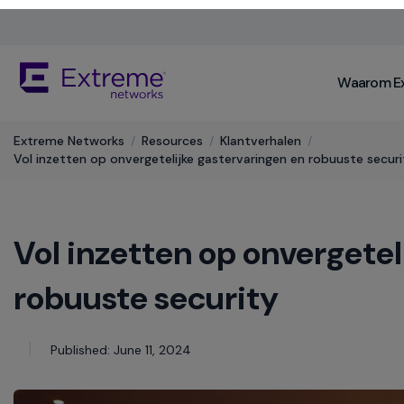
Skip
To
Main
The
Content
Waarom E
site
navigation
utilizes
Extreme Networks
/
Resources
/
Klantverhalen
/
keyboard
Vol inzetten op onvergetelijke gastervaringen en robuuste securi
functionality
using
the
arrow
Vol inzetten op onvergetel
keys,
enter,
escape,
robuuste security
and
spacebar
commands.
Published: June 11, 2024
Arrow
keys
can