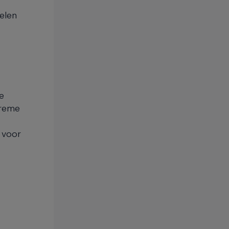
elen
e
treme
 voor