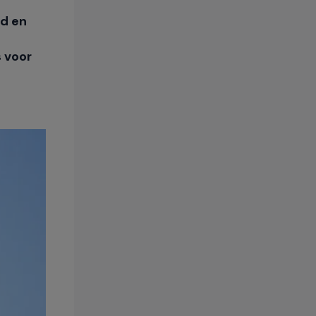
ld en
s voor