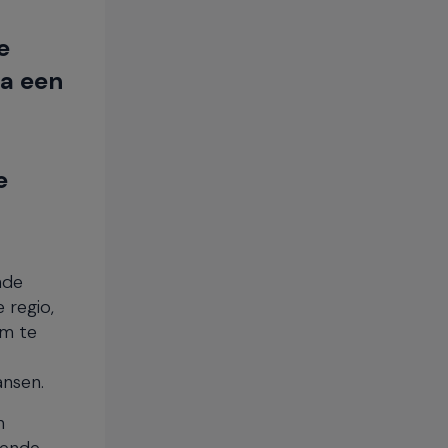
e
na een
e
nde
 regio,
om te
ansen.
n
kende