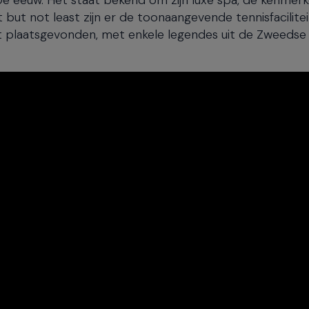
ut not least zijn er de toonaangevende tennisfacilite
t plaatsgevonden, met enkele legendes uit de Zweedse