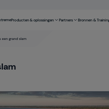
xtreme
Producten & oplossingen
Partners
Bronnen & Trainin
is een grand slam
slam