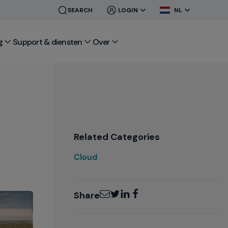
CLOSE
CLOSE
SEARCH
LOGIN
NL
MENU
MENU
g
Support & diensten
Over
Related Categories
Cloud
Email
Twitter
LinkedIn
Facebook
Share