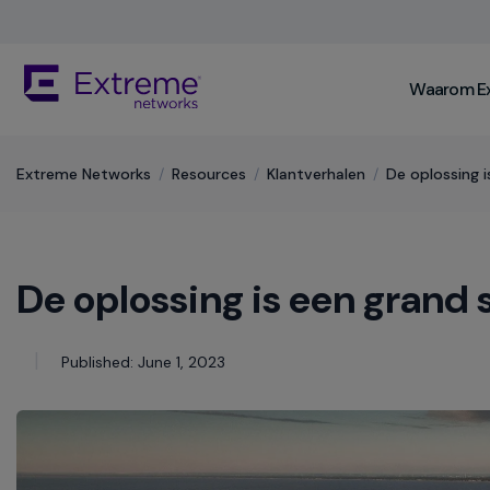
Skip
To
Main
The
Content
Waarom E
site
navigation
utilizes
keyboard
Extreme Networks
/
Resources
/
Klantverhalen
/
De oplossing 
functionality
using
the
arrow
De oplossing is een grand 
keys,
enter,
escape,
and
Published: June 1, 2023
spacebar
commands.
Arrow
keys
can