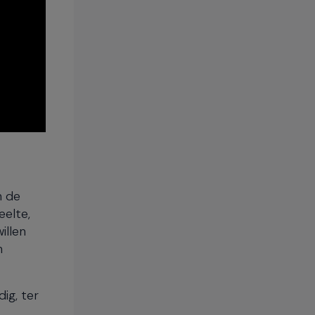
n de
eelte,
illen
n
ig, ter