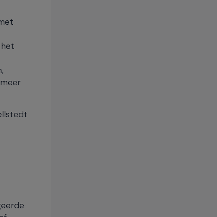
 met
 het
,
l meer
llstedt
egeerde