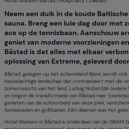
Hotel Skansen Båstad | Hospitality | Zweden
will
close
Neem een duik in de koude Baltische 
the
current
sauna. Breng een luie dag door met 
menu.
ace op de tennisbaan. Aanschouw arch
Spacebar
will
geniet van moderne voorzieningen en d
open
Båstad is dat alles met elkaar verbo
the
current
oplossing van Extreme, geleverd door
menu.
Båstad, gelegen op het schiereiland Bjäre, wordt o
heuvelachtige landschap dat contrasteert met de ve
zomerresorts van het land. Ludvig Nobel (de oudere b
en begon de transformatie van Båstad naar toerist
genieten van de schoonheid van deze plek, verschene
tennisbanen en golfbanen. Eén daarvan was het gebo
Hotel Skansen in Båstad is onderdeel van de GRAM G
modern viersterrenresort dat stamt uit de vroege 2