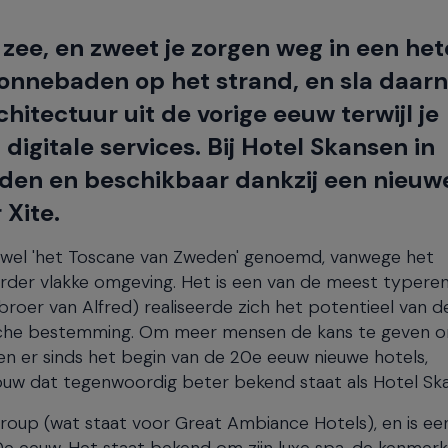
zee, en zweet je zorgen weg in een het
zonnebaden op het strand, en sla daar
itectuur uit de vorige eeuw terwijl je
igitale services. Bij Hotel Skansen in
nden en beschikbaar dankzij een nieuw
 Xite.
ok wel 'het Toscane van Zweden' genoemd, vanwege het
rder vlakke omgeving. Het is een van de meest typere
roer van Alfred) realiseerde zich het potentieel van de
ische bestemming. Om meer mensen de kans te geven 
n er sinds het begin van de 20e eeuw nieuwe hotels,
uw dat tegenwoordig beter bekend staat als Hotel Sk
roup (wat staat voor Great Ambiance Hotels), en is ee
0e eeuw. Het staat bekend om zijn luxe spa, de kenmer