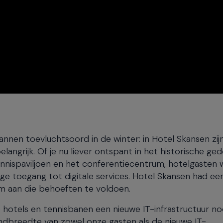
nnen toevluchtsoord in de winter: in Hotel Skansen zij
angrijk. Of je nu liever ontspant in het historische ged
nnispaviljoen en het conferentiecentrum, hotelgasten w
ige toegang tot digitale services. Hotel Skansen had ee
m aan die behoeften te voldoen.
 hotels en tennisbanen een nieuwe IT-infrastructuur nod
breedte van zowel onze gasten als de nieuwe IT-