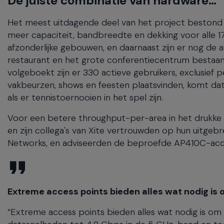
De juiste combinatie van hardware…
Het meest uitdagende deel van het project bestond 
meer capaciteit, bandbreedte en dekking voor alle 17
afzonderlijke gebouwen, en daarnaast zijn er nog de af
restaurant en het grote conferentiecentrum bestaande
volgeboekt zijn er 330 actieve gebruikers, exclusief 
vakbeurzen, shows en feesten plaatsvinden, komt da
als er tennistoernooien in het spel zijn.
Voor een betere throughput-per-area in het drukke g
en zijn collega's van Xite vertrouwden op hun uitgeb
Networks, en adviseerden de beproefde AP410C-acce
Extreme access points bieden alles wat nodig is om
“Extreme access points bieden alles wat nodig is om d