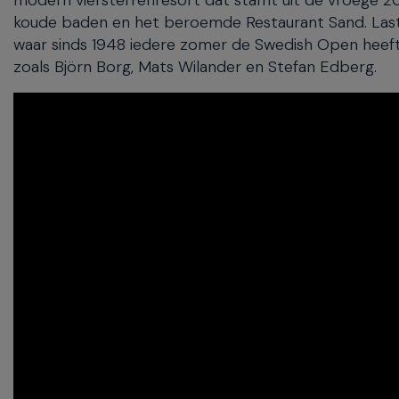
koude baden en het beroemde Restaurant Sand. Last b
waar sinds 1948 iedere zomer de Swedish Open heef
zoals Björn Borg, Mats Wilander en Stefan Edberg.