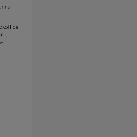
rina
koffice,
alle
S-