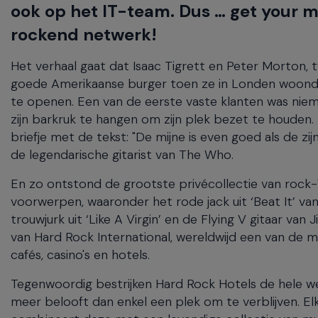
will
ook op het IT-team. Dus … get your mo
close
rockend netwerk!
the
current
Het verhaal gaat dat Isaac Tigrett en Peter Morton
menu.
goede Amerikaanse burger toen ze in Londen woonden
Spacebar
will
te openen. Een van de eerste vaste klanten was niema
open
zijn barkruk te hangen om zijn plek bezet te houden
the
briefje met de tekst: "De mijne is even goed als de z
current
de legendarische gitarist van The Who.
menu.
En zo ontstond de grootste privécollectie van rock
voorwerpen, waaronder het rode jack uit ‘Beat It’ va
trouwjurk uit ‘Like A Virgin’ en de Flying V gitaar va
van Hard Rock International, wereldwijd een van de 
cafés, casino's en hotels.
Tegenwoordig bestrijken Hard Rock Hotels de hele we
meer belooft dan enkel een plek om te verblijven. E