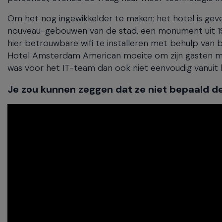
Om het nog ingewikkelder te maken; het hotel is gev
nouveau-gebouwen van de stad, een monument uit 190
hier betrouwbare wifi te installeren met behulp van
Hotel Amsterdam American moeite om zijn gasten mod
was voor het IT-team dan ook niet eenvoudig vanuit
Je zou kunnen zeggen dat ze niet bepaald de 