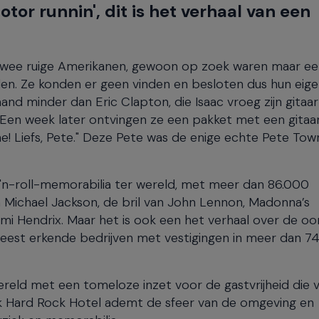
tor runnin', dit is het verhaal van een
, twee ruige Amerikanen, gewoon op zoek waren maar e
. Ze konden er geen vinden en besloten dus hun eigen
nd minder dan Eric Clapton, die Isaac vroeg zijn gitaar
. Een week later ontvingen ze een pakket met een gitaa
ijne! Liefs, Pete." Deze Pete was de enige echte Pete To
-'n-roll-memorabilia ter wereld, met meer dan 86.000
n Michael Jackson, de bril van John Lennon, Madonna’s
n Jimi Hendrix. Maar het is ook een het verhaal over de o
meest erkende bedrijven met vestigingen in meer dan 74
reld met een tomeloze inzet voor de gastvrijheid die v
lk Hard Rock Hotel ademt de sfeer van de omgeving en