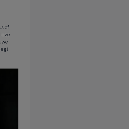
usief
dloze
euwe
zegt