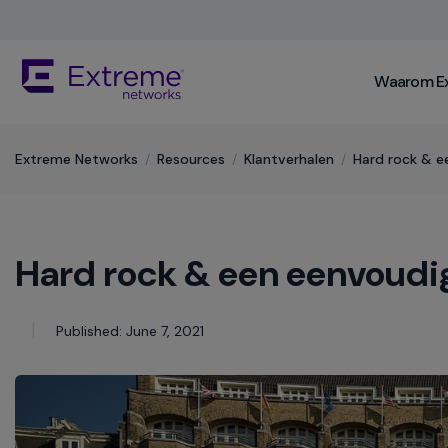
Skip
To
Main
The
Content
Waarom E
site
navigation
utilizes
keyboard
Extreme Networks
/
Resources
/
Klantverhalen
/
Hard rock & e
functionality
using
the
arrow
Hard rock & een eenvoudi
keys,
enter,
escape,
and
Published: June 7, 2021
spacebar
commands.
Arrow
keys
can