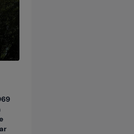
969
n
e
ar