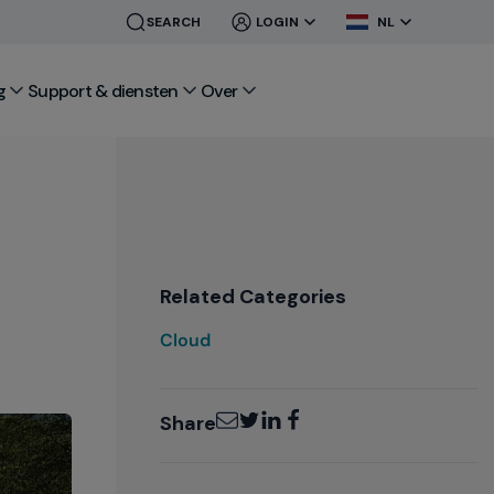
CLOSE
CLOSE
SEARCH
LOGIN
NL
MENU
MENU
g
Support & diensten
Over
Related Categories
Cloud
Email
Twitter
LinkedIn
Facebook
Share