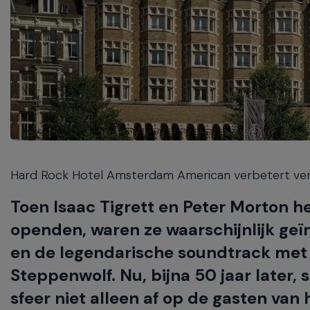
navigate
between
previous/next
items
and
also
move
down
into
a
nested
Hard Rock Hotel Amsterdam American verbetert verb
menu.
Enter
Toen Isaac Tigrett en Peter Morton h
will
open
openden, waren ze waarschijnlijk geïn
a
en de legendarische soundtrack met 
nested
menu
Steppenwolf. Nu, bijna 50 jaar later,
and
sfeer niet alleen af op de gasten va
escape