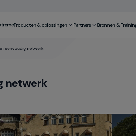
xtreme
Producten & oplossingen
Partners
Bronnen & Trainin
en eenvoudig netwerk
g netwerk