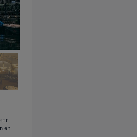
met
n en