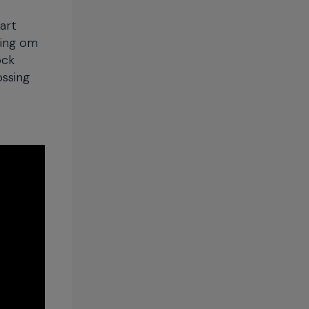
art
ging om
ock
ssing