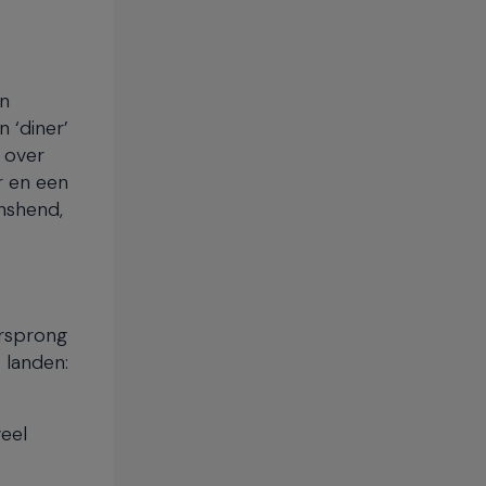
en
 ‘diner’
 over
r en een
wnshend,
orsprong
 landen:
eel