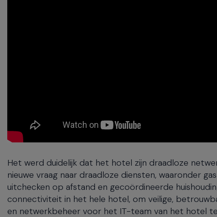
Het werd duidelijk dat het hotel zijn draadloze net
nieuwe vraag naar draadloze diensten, waaronder gast
uitchecken op afstand en gecoördineerde huishoudin
connectiviteit in het hele hotel, om veilige, betrou
en netwerkbeheer voor het IT-team van het hotel t