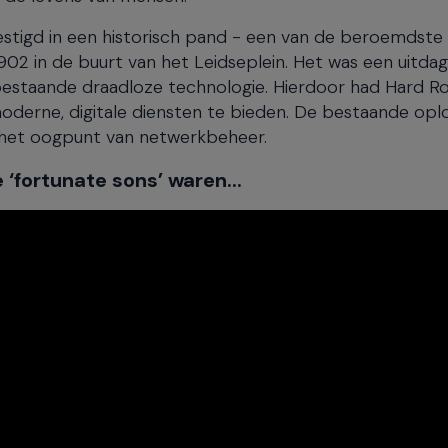
estigd in een historisch pand - een van de beroemdste 
2 in de buurt van het Leidseplein. Het was een uitda
 bestaande draadloze technologie. Hierdoor had Hard R
erne, digitale diensten te bieden. De bestaande oplo
 het oogpunt van netwerkbeheer.
‘fortunate sons’ waren...