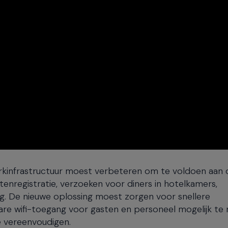
werkinfrastructuur moest verbeteren om te voldoen aan 
enregistratie, verzoeken voor diners in hotelkamers,
g. De nieuwe oplossing moest zorgen voor snellere
wbare wifi-toegang voor gasten en personeel mogelijk te
e vereenvoudigen.