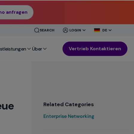
mo anfragen
CLOSE
CLOSE
SEARCH
LOGIN
DE
MENU
MENU
Vertrieb Kontaktieren
stleistungen
Über
eue
Related Categories
Enterprise Networking