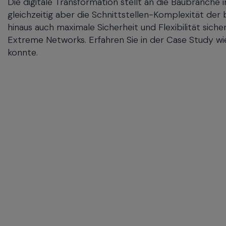
Die digitale Transformation stellt an die Baubranch
menu
gleichzeitig aber die Schnittstellen-Komplexität de
and
hinaus auch maximale Sicherheit und Flexibilität sic
escape
Extreme Networks. Erfahren Sie in der Case Study 
will
konnte.
close
the
current
menu.
Spacebar
will
open
the
current
menu.