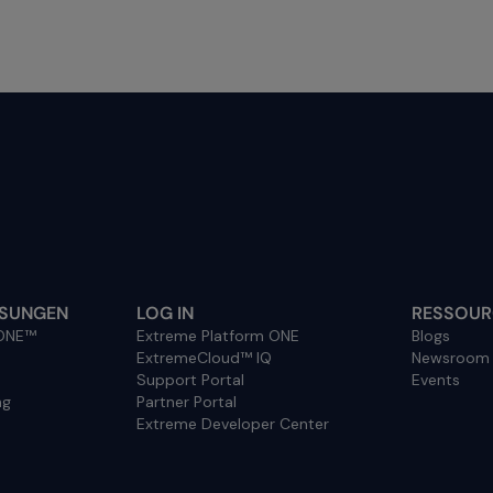
ÖSUNGEN
LOG IN
RESSOUR
 ONE™
Extreme Platform ONE
Blogs
ExtremeCloud™ IQ
Newsroom
Support Portal
Events
ng
Partner Portal
Extreme Developer Center