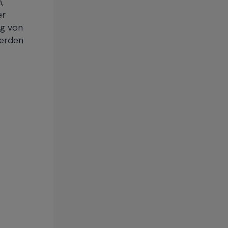
,
er
ng von
werden