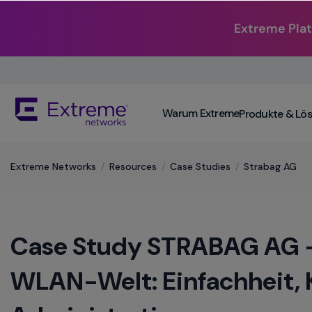
Extreme Plat
Skip
To
Main
The
Content
Warum Extreme
Produkte & Lö
site
navigation
utilizes
keyboard
Extreme Networks
/
Resources
/
​Case Studies
/
Strabag AG
functionality
using
the
arrow
Case Study STRABAG AG -
keys,
enter,
escape,
WLAN-Welt: Einfachheit,
and
spacebar