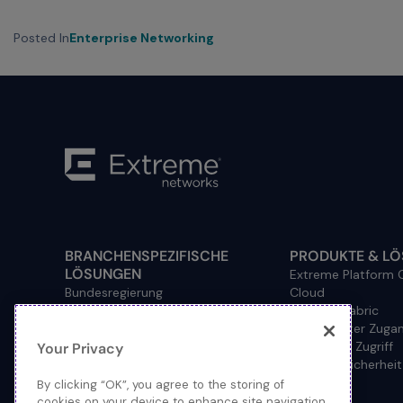
Posted In
Enterprise Networking
BRANCHENSPEZIFISCHE
PRODUKTE & L
LÖSUNGEN
Extreme Platform
Bundesregierung
Cloud
Finanzdienstleistungen
Netzwerkfabric
Gesundheitswesen
Verdrahteter Zuga
Your Privacy
Hochschule
Drahtloser Zugriff
Gastgewerbe
Netzwerksicherheit
Fertigung
By clicking “OK”, you agree to the storing of
Primäre und Sekundäre
cookies on your device to enhance site navigation,