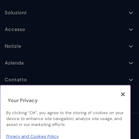
Soluzioni
Toggle
Accesso
Toggle
Notizie
Toggle
Azienda
Toggle
Contatto
Toggle
Your Privacy
By clicking “OK”, you agree to the storing of cookies on your
device to enhance site navigation, analyze site usage, and
assist in our marketing efforts.
© 2026 Extreme Networks
Privacy and Cookies Policy
Legale