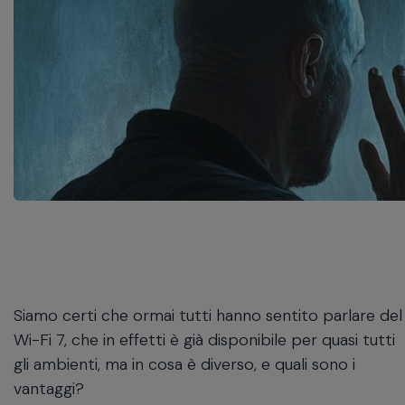
navigate
between
previous/next
items
and
also
move
down
into
a
nested
menu.
Enter
will
open
a
Siamo certi che ormai tutti hanno sentito parlare del
nested
Wi-Fi 7, che in effetti è già disponibile per quasi tutti
menu
gli ambienti, ma in cosa è diverso, e quali sono i
and
vantaggi?
escape