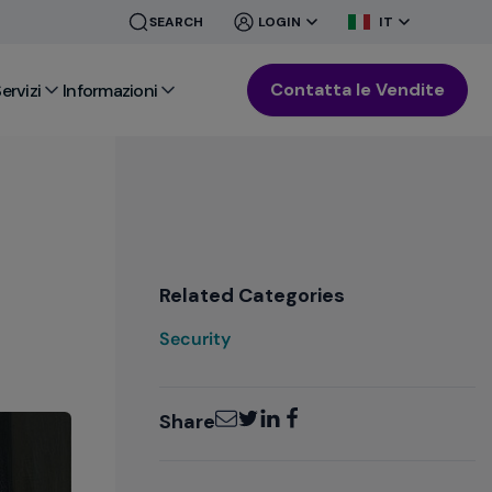
CLOSE
CLOSE
SEARCH
LOGIN
IT
MENU
MENU
Contatta le Vendite
ervizi
Informazioni
Related Categories
Security
Email
Twitter
LinkedIn
Facebook
Share