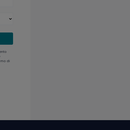
ento
e
iamo di