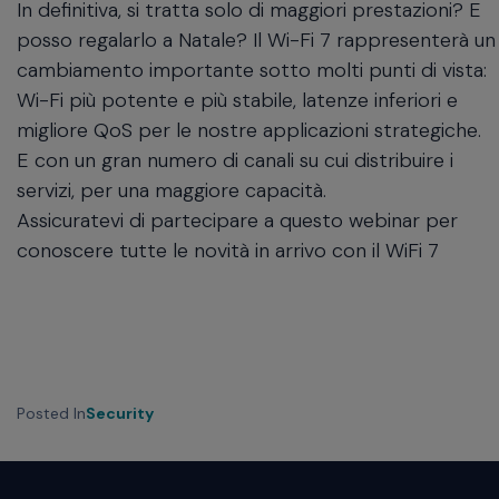
will
In definitiva, si tratta solo di maggiori prestazioni? E
close
posso regalarlo a Natale? Il Wi-Fi 7 rappresenterà un
the
cambiamento importante sotto molti punti di vista:
current
Wi-Fi più potente e più stabile, latenze inferiori e
menu.
migliore QoS per le nostre applicazioni strategiche.
Spacebar
will
E con un gran numero di canali su cui distribuire i
open
servizi, per una maggiore capacità.
the
Assicuratevi di partecipare a questo webinar per
current
conoscere tutte le novità in arrivo con il WiFi 7
menu.
Posted In
Security