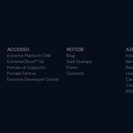
ACCESSO
NOTIZIE
AZ
Extreme Platform ONE
Blog
Inf
ExtremeCloud™ IQ
Sala Stampa
Net
Portale di Supporto
Premi
Rela
Portale Partner
Connetti
Lea
Extreme Developer Center
Car
Con
NAS