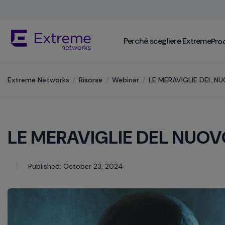
Skip
To
Main
The
Content
Perché scegliere Extreme
Prod
site
navigation
utilizes
keyboard
Extreme Networks
/
Risorse
/
Webinar
/
LE MERAVIGLIE DEL NU
functionality
using
the
arrow
LE MERAVIGLIE DEL NUOVO
keys,
enter,
escape,
and
Published: October 23, 2024
spacebar
commands.
Arrow
keys
can