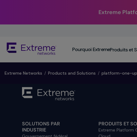
Extreme Platf
Skip
To
Main
The
Content
Pourquoi Extreme
Produits et 
site
navigation
utilizes
keyboard
​Extreme Networks
/
Products and Solutions
/
platform-one-u
functionality
using
the
arrow
keys,
enter,
escape,
SOLUTIONS PAR
PRODUITS ET S
and
INDUSTRIE
Extreme Platform
spacebar
Gouvernement fédéral
Cloud