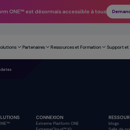
orm ONE™ est désormais accessible à tous
Demand
Solutions
Partenaires
Ressources et Formation
Support et 
pdates
OLUTIONS
CONNEXION
RESSOUR
 ONE™
Extreme Platform ONE
blogs
ExtremeCloud™ IQ
Salle de pr