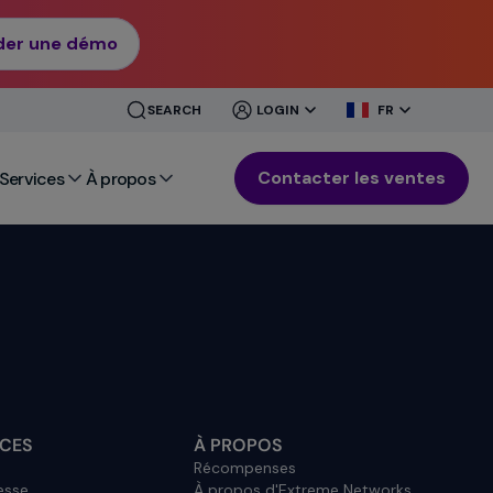
er une démo
CLOSE
CLOSE
SEARCH
LOGIN
FR
MENU
MENU
Contacter les ventes
Services
À propos
CES
À PROPOS
Récompenses
esse
À propos d'Extreme Networks