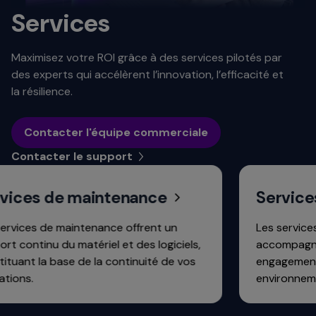
Services
Maximisez votre ROI grâce à des services pilotés par
des experts qui accélèrent l’innovation, l’efficacité et
la résilience.
Contacter l'équipe commerciale
Contacter le support
ces de maintenance
Services P
ces de maintenance offrent un
Les services Pr
ontinu du matériel et des logiciels,
accompagnement
nt la base de la continuité de vos
engagement str
s.
environnements 