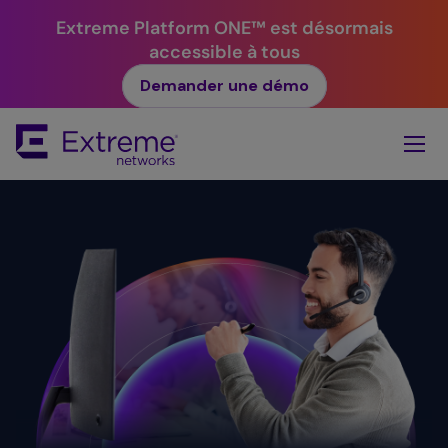
Extreme Platform ONE™ est désormais
accessible à tous
Demander une démo
Skip
To
Main
Content