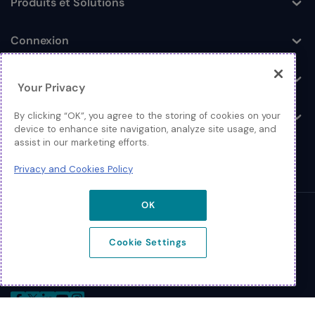
Produits et Solutions
Toggle
Connexion
Toggle
Ressources
Toggle
Your Privacy
À propos
By clicking “OK”, you agree to the storing of cookies on your
Toggle
device to enhance site navigation, analyze site usage, and
assist in our marketing efforts.
Privacy and Cookies Policy
OK
© 2026 Extreme Networks
Cookie Settings
Légal
Politique de confidentialité et de cookies