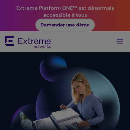
Extreme Platform ONE™ est désormais
accessible à tous
Demander une démo
Skip
To
Main
Content