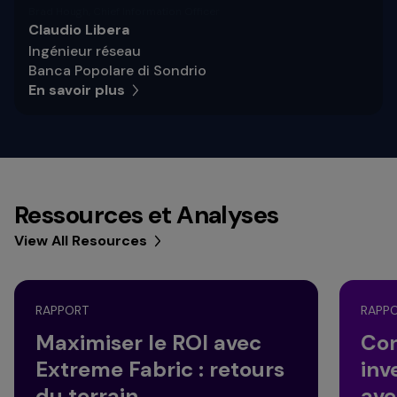
Brad Hough, Chief Information Officer
Claudio Libera
Ingénieur réseau
Banca Popolare di Sondrio
En savoir plus
Ressources et Analyses
View All Resources
RAPPORT
RAPP
Maximiser le ROI avec
Con
Extreme Fabric : retours
inv
du terrain
ave