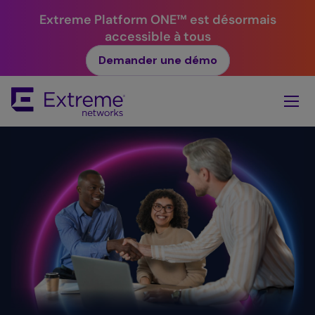
Extreme Platform ONE™ est désormais
accessible à tous
Demander une démo
Skip
To
Main
Content