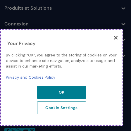
Produits et Solutions
Toggle
Connexion
Toggle
Ressources
Toggle
Your Privacy
À propos
By clicking “OK”, you agree to the storing of cookies on your
Toggle
device to enhance site navigation, analyze site usage, and
assist in our marketing efforts.
Privacy and Cookies Policy
OK
© 2026 Extreme Networks
Cookie Settings
Légal
Politique de confidentialité et de cookies