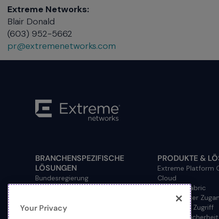
Extreme Networks:
Blair Donald
(603) 952-5662
pr@extremenetworks.com
BRANCHENSPEZIFISCHE
PRODUKTE & L
LÖSUNGEN
Extreme Platform
Bundesregierung
Cloud
Finanzdienstleistungen
Netzwerkfabric
Gesundheitswesen
Verdrahteter Zuga
Your Privacy
Hochschule
Drahtloser Zugriff
Gastgewerbe
Netzwerksicherheit