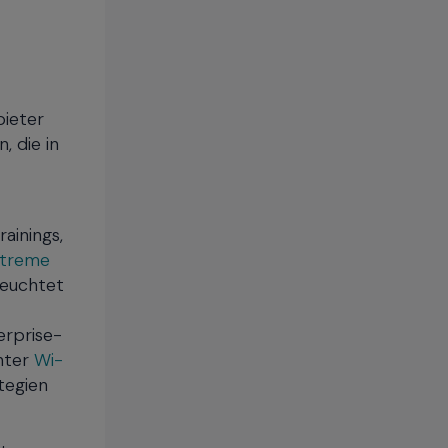
bieter
n, die in
ainings,
treme
leuchtet
erprise-
unter
Wi-
tegien