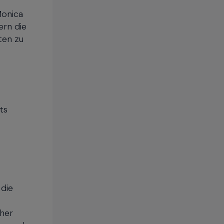
Monica
rn die
ten zu
ts
 die
cher