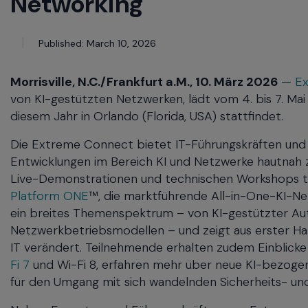
Networking
commands.
Arrow
keys
Published: March 10, 2026
can
navigate
between
Morrisville, N.C./Frankfurt a.M., 10. März 2026
—
E
previous/next
von KI-gestützten Netzwerken, lädt vom 4. bis 7. Ma
items
diesem Jahr in Orlando (Florida, USA) stattfindet.
and
also
Die Extreme Connect bietet IT-Führungskräften und A
move
Entwicklungen im Bereich KI und Netzwerke hautnah z
down
Live-Demonstrationen und technischen Workshops t
into
Platform ONE
™, die marktführende All-in-One-KI-Ne
a
ein breites Themenspektrum – von KI-gestützter Auto
nested
Netzwerkbetriebsmodellen – und zeigt aus erster Ha
menu.
IT verändert. Teilnehmende erhalten zudem Einblicke
Enter
will
Fi 7
und Wi-Fi 8, erfahren mehr über neue KI-bezoge
open
für den Umgang mit sich wandelnden Sicherheits- u
a
nested