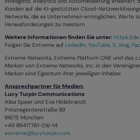
Intelligenz, Analytics und Automatisierung erweitert
Kunden auf die KI-gestützten Cloud-Netzwerklösun
Networks, die es Unternehmen ermöglichen, Werte zu
Herausforderungen zu meistern.
Weitere Informationen finden Sie unter:
https://d
Folgen Sie Extreme auf
LinkedIn
,
YouTube
,
X
,
Xing
,
Fa
Extreme Networks, Extreme Platform ONE und das L
Marken von Extreme Networks, Inc. in den Vereinigte
Marken sind Eigentum ihrer jeweiligen Inhaber.
Ansprechpartner für Medien:
Lucy Turpin Communications
Alisa Speer und Eva Hildebrandt
Prinzregentenstraße 89
81675 München
+49 89417761-29/-14
extreme@lucyturpin.com