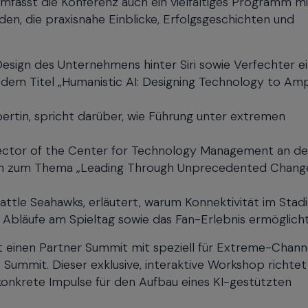
asst die Konferenz auch ein vielfältiges Programm mi
n, die praxisnahe Einblicke, Erfolgsgeschichten und
esign des Unternehmens hinter Siri sowie Verfechter e
 dem Titel „Humanistic AI: Designing Technology to Amp
pertin, spricht darüber, wie Führung unter extremen
rector of the Center for Technology Management an de
ssion zum Thema „Leading Through Unprecedented Chang
attle Seahawks, erläutert, warum Konnektivität im Stad
e Abläufe am Spieltag sowie das Fan-Erlebnis ermöglicht
 einen Partner Summit mit speziell für Extreme-Chann
Summit. Dieser exklusive, interaktive Workshop richtet
konkrete Impulse für den Aufbau eines KI-gestützten