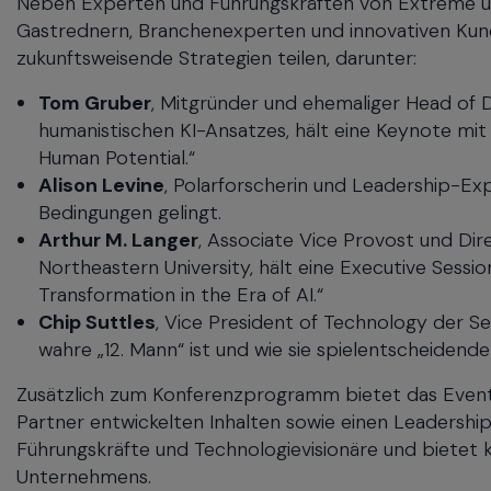
Neben Experten und Führungskräften von Extreme umf
menu
Gastrednern, Branchenexperten und innovativen Kunde
and
zukunftsweisende Strategien teilen, darunter:
escape
will
Tom Gruber
, Mitgründer und ehemaliger Head of D
close
humanistischen KI-Ansatzes, hält eine Keynote mit
the
Human Potential.“
current
Alison Levine
, Polarforscherin und Leadership-Ex
menu.
Bedingungen gelingt.
Spacebar
Arthur M. Langer
, Associate Vice Provost und Di
will
open
Northeastern University, hält eine Executive Se
the
Transformation in the Era of AI.“
current
Chip Suttles
, Vice President of Technology der Se
menu.
wahre „12. Mann“ ist und wie sie spielentscheidend
Zusätzlich zum Konferenzprogramm bietet das Event
Partner entwickelten Inhalten sowie einen Leadership 
Führungskräfte und Technologievisionäre und bietet 
Unternehmens.