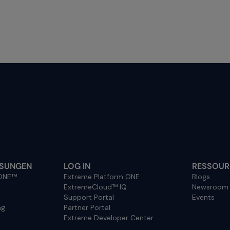
ÖSUNGEN
LOG IN
RESSOUR
 ONE™
Extreme Platform ONE
Blogs
ExtremeCloud™ IQ
Newsroom
Support Portal
Events
ng
Partner Portal
Extreme Developer Center