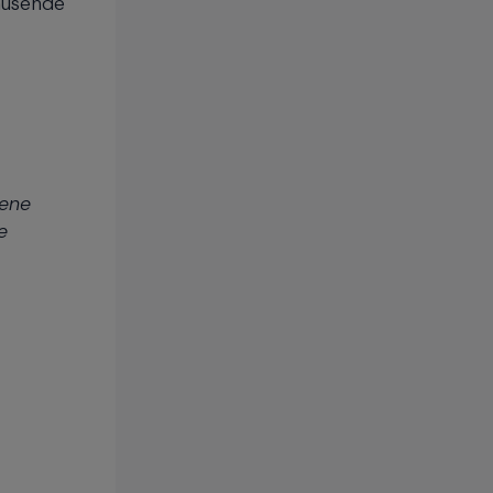
tausende
gene
e