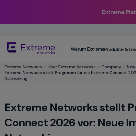
Extreme Plat
Skip
To
Main
The
Content
Warum Extreme
Produkte & Lö
site
navigation
utilizes
Extreme Networks
/
Über Extreme Networks
/
Company
/
New
keyboard
Extreme Networks stellt Programm für die Extreme Connect 2026
functionality
Networking
using
the
arrow
Extreme Networks stellt 
keys,
enter,
escape,
Connect 2026 vor: Neue Im
and
spacebar