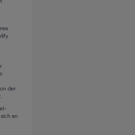
t
ines
lify
r
e:
ion der
.
el-
 sich an