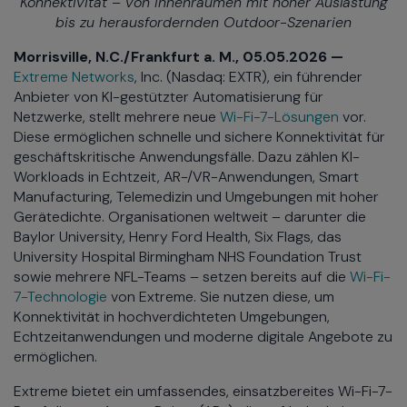
Konnektivität – von Innenräumen mit hoher Auslastung
bis zu herausfordernden Outdoor-Szenarien
Morrisville, N.C./Frankfurt a. M., 05.05.2026 —
Extreme Networks
, Inc. (Nasdaq: EXTR), ein führender
Anbieter von KI-gestützter Automatisierung für
Netzwerke, stellt mehrere neue
Wi-Fi-7-Lösungen
vor.
Diese ermöglichen schnelle und sichere Konnektivität für
geschäftskritische Anwendungsfälle. Dazu zählen KI-
Workloads in Echtzeit, AR-/VR-Anwendungen, Smart
Manufacturing, Telemedizin und Umgebungen mit hoher
Gerätedichte. Organisationen weltweit – darunter die
Baylor University, Henry Ford Health, Six Flags, das
University Hospital Birmingham NHS Foundation Trust
sowie mehrere NFL-Teams – setzen bereits auf die
Wi-Fi-
7-Technologie
von Extreme. Sie nutzen diese, um
Konnektivität in hochverdichteten Umgebungen,
Echtzeitanwendungen und moderne digitale Angebote zu
ermöglichen.
Extreme bietet ein umfassendes, einsatzbereites Wi-Fi-7-