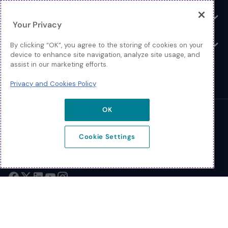
Ressourcen
Toggle
Your Privacy
Über
By clicking “OK”, you agree to the storing of cookies on your
Toggle
device to enhance site navigation, analyze site usage, and
assist in our marketing efforts.
Privacy and Cookies Policy
OK
© 2026 Extreme Networks
Cookie Settings
Rechtliches
Datenschutz und Cookie-Richtlinien