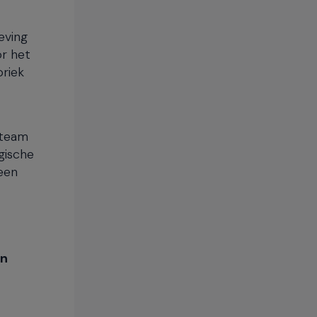
eving
or het
briek
tteam
gische
een
an