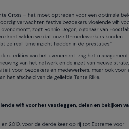
arte Cross – het moet optreden voor een optimale bel
ordig verwachten festivalbezoekers vloeiende wifi vo
s evenement”, zegt Ronnie Degen, eigenaar van Feestfa
andere kant wilden we dat onze IT-medewerkers konden
t ze real-time inzicht hadden in de prestaties."
erdere edities van het evenement, zag het managemen
ieuwing van het netwerk en de inzet van nieuwe strate
iviteit voor bezoekers en medewerkers, maar ook voor 
an het afscheid van de geliefde Tante Rikie.
nde wifi voor het vastleggen, delen en bekijken v
 en 2019, voor de derde keer op rij tot Extreme voor