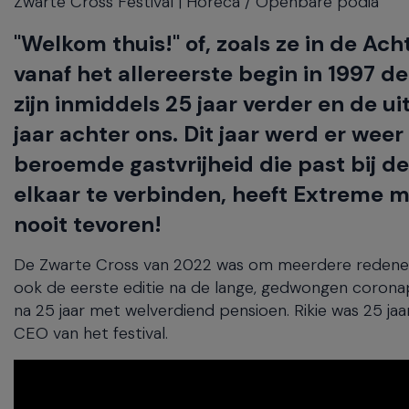
Zwarte Cross Festival | Horeca / Openbare podia
will
close
"Welkom thuis!" of, zoals ze in de A
the
current
vanaf het allereerste begin in 1997 d
menu.
zijn inmiddels 25 jaar verder en de 
Spacebar
will
jaar achter ons. Dit jaar werd er we
open
beroemde gastvrijheid die past bij 
the
current
elkaar te verbinden, heeft Extreme m
menu.
nooit tevoren!
De Zwarte Cross van 2022 was om meerdere redenen b
ook de eerste editie na de lange, gedwongen coronapa
na 25 jaar met welverdiend pensioen. Rikie was 25 jaar
CEO van het festival.