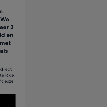
s
. We
eer 3
id en
 met
als
direct
e Rikie,
ficieuze