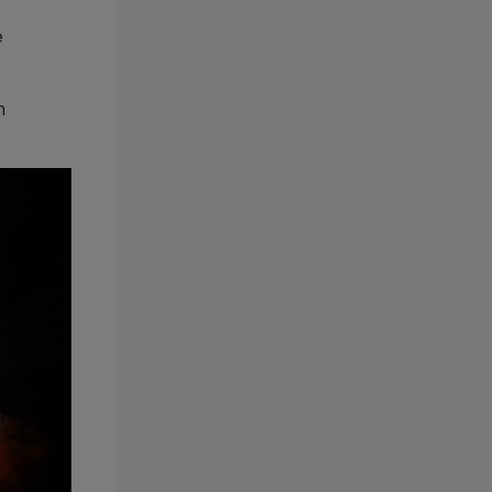
e
.
n