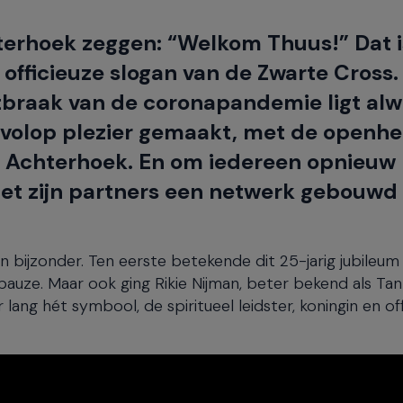
chterhoek zeggen: “Welkom Thuus!” Dat i
e officieuze slogan van de Zwarte Cross
uitbraak van de coronapandemie ligt alw
er volop plezier gemaakt, met de openhe
de Achterhoek. En om iedereen opnieuw
et zijn partners een netwerk gebouwd 
ijzonder. Ten eerste betekende dit 25-jarig jubileum 
uze. Maar ook ging Rikie Nijman, beter bekend als Tant
 lang hét symbool, de spiritueel leidster, koningin en of