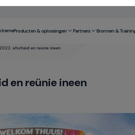
xtreme
Producten & oplossingen
Partners
Bronnen & Trainin
2022: afscheid en reünie ineen
id en reünie ineen