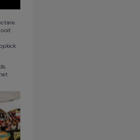
ectare.
 ooit
ropkick
ds,
 het