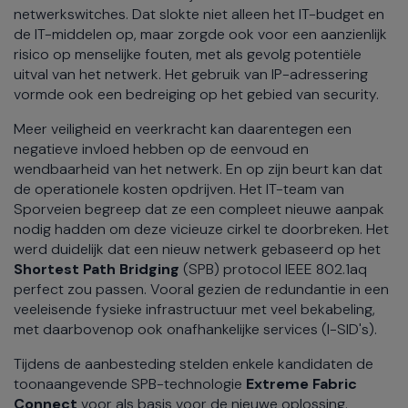
netwerkswitches. Dat slokte niet alleen het IT-budget en
de IT-middelen op, maar zorgde ook voor een aanzienlijk
risico op menselijke fouten, met als gevolg potentiële
uitval van het netwerk. Het gebruik van IP-adressering
vormde ook een bedreiging op het gebied van security.
Meer veiligheid en veerkracht kan daarentegen een
negatieve invloed hebben op de eenvoud en
wendbaarheid van het netwerk. En op zijn beurt kan dat
de operationele kosten opdrijven. Het IT-team van
Sporveien begreep dat ze een compleet nieuwe aanpak
nodig hadden om deze vicieuze cirkel te doorbreken. Het
werd duidelijk dat een nieuw netwerk gebaseerd op het
Shortest Path Bridging
(SPB) protocol IEEE 802.1aq
perfect zou passen. Vooral gezien de redundantie in een
veeleisende fysieke infrastructuur met veel bekabeling,
met daarbovenop ook onafhankelijke services (I-SID's).
Tijdens de aanbesteding stelden enkele kandidaten de
toonaangevende SPB-technologie
Extreme Fabric
Connect
voor als basis voor de nieuwe oplossing.