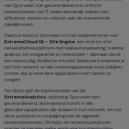
van Sporveien, kan gecentraliseerd en uniform
netwerkbeheer het IT-team aanzienlijk helpen met
efficiënter werken en voldoen aan de toenemende
zakelijke eisen.
Daartoe besloot Sporveien tot het implementeren van
ExtremeCloud IQ – Site Engine
, een end-to-end
netwerkbeheerplatform met taakautomatisering, realtime
analyse, servicegarantie en orkestratie – allemaal vanuit
een eenvoudig, flexibel en intuïtief dashboard waarmee je
het hele netwerk en alle netwerkapparaten kunt bekijken,
zonder dat je meerdere applicaties hoeft samen te
voegen.
Ten slotte gaf de implementatie van de
ExtremeAnalytics
-oplossing Sporveien een
gecentraliseerd, alomvattend inzicht in alle
gebruikersapplicaties die draaien in hun netwerk, en hoe
deze presteren in vergelijking met de algehele
netwerkprestaties. Dit helpt de netwerkoperatoren
precies te bepalen welke applicatie troubleshooting