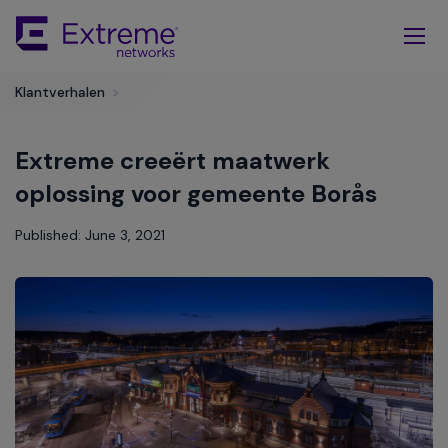
Skip
To
Main
Content
Klantverhalen
>
Extreme creeërt maatwerk
oplossing voor gemeente Borås
Published: June 3, 2021