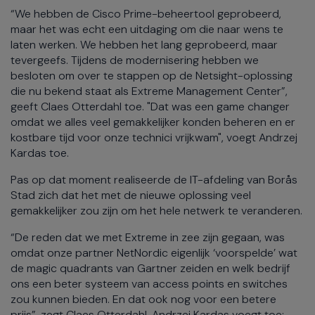
“We hebben de Cisco Prime-beheertool geprobeerd,
maar het was echt een uitdaging om die naar wens te
laten werken. We hebben het lang geprobeerd, maar
tevergeefs. Tijdens de modernisering hebben we
besloten om over te stappen op de Netsight-oplossing
die nu bekend staat als Extreme Management Center”,
geeft Claes Otterdahl toe. "Dat was een game changer
omdat we alles veel gemakkelijker konden beheren en er
kostbare tijd voor onze technici vrijkwam", voegt Andrzej
Kardas toe.
Pas op dat moment realiseerde de IT-afdeling van Borås
Stad zich dat het met de nieuwe oplossing veel
gemakkelijker zou zijn om het hele netwerk te veranderen.
“De reden dat we met Extreme in zee zijn gegaan, was
omdat onze partner NetNordic eigenlijk ‘voorspelde’ wat
de magic quadrants van Gartner zeiden en welk bedrijf
ons een beter systeem van access points en switches
zou kunnen bieden. En dat ook nog voor een betere
prijs”, zegt Claes Otterdahl. Andrzej Kardas voegt toe: