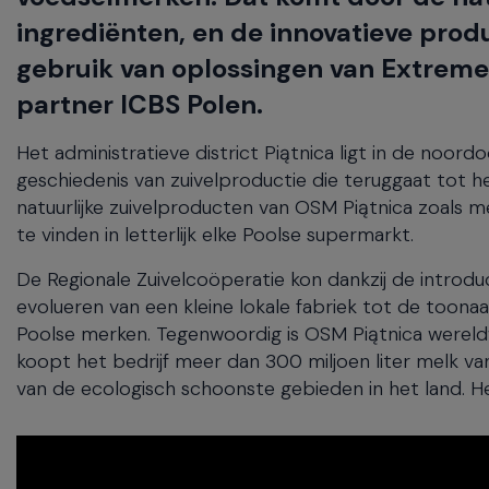
will
ingrediënten, en de innovatieve prod
close
the
gebruik van oplossingen van Extreme
current
partner ICBS Polen.
menu.
Spacebar
will
Het administratieve district Piątnica ligt in de noord
open
geschiedenis van zuivelproductie die teruggaat tot h
the
natuurlijke zuivelproducten van OSM Piątnica zoals mel
current
te vinden in letterlijk elke Poolse supermarkt.
menu.
De Regionale Zuivelcoöperatie kon dankzij de introdu
evolueren van een kleine lokale fabriek tot de toon
Poolse merken. Tegenwoordig is OSM Piątnica wereldwi
koopt het bedrijf meer dan 300 miljoen liter melk v
van de ecologisch schoonste gebieden in het land. 