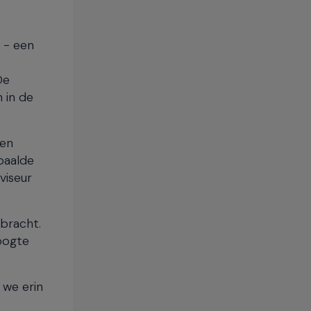
 - een
De
 in de
een
paalde
viseur
bracht.
oogte
 we erin