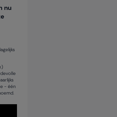
n nu
ze
agelijks
k)
rdevolle
arlijks
ie - één
enoemd.