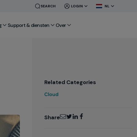
CLOSE
CLOSE
SEARCH
LOGIN
NL
MENU
MENU
g
Support & diensten
Over
Related Categories
Cloud
Email
Twitter
LinkedIn
Facebook
Share