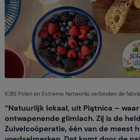
navigate
between
previous/next
items
and
also
move
down
into
a
nested
menu.
Enter
ICBS Polen en Extreme Networks verbinden de fabri
will
open
“Natuurlijk lokaal, uit Piątnica – wa
a
nested
ontwapenende glimlach. Zij is de hel
menu
Zuivelcoöperatie, één van de meest 
and
escape
voedselmerken. Dat komt door de nat