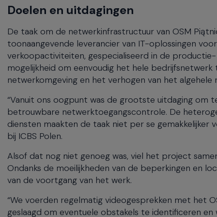
Doelen en uitdagingen
De taak om de netwerkinfrastructuur van OSM Piątn
toonaangevende leverancier van IT-oplossingen voor h
verkoopactiviteiten, gespecialiseerd in de productie
mogelijkheid om eenvoudig het hele bedrijfsnetwerk 
netwerkomgeving en het verhogen van het algehele ni
“Vanuit ons oogpunt was de grootste uitdaging om 
betrouwbare netwerktoegangscontrole. De heterog
diensten maakten de taak niet per se gemakkelijker vo
bij ICBS Polen.
Alsof dat nog niet genoeg was, viel het project sam
Ondanks de moeilijkheden van de beperkingen en lo
van de voortgang van het werk.
“We voerden regelmatig videogesprekken met het OSM
geslaagd om eventuele obstakels te identificeren 