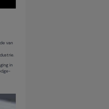
rde van
dustrie.
ging in
 edge-