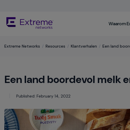
Skip
To
Main
The
Content
Waarom E
site
navigation
utilizes
keyboard
Extreme Networks
/
Resources
/
Klantverhalen
/
Een land boor
functionality
using
the
arrow
Een land boordevol melk e
keys,
enter,
escape,
and
Published: February 14, 2022
spacebar
commands.
Arrow
keys
can