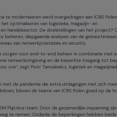
ica te moderniseren werd overgedragen aan ICBS Polen
et optimaliseren van logistieke, magazijn- en
- en handelssector. De doelstellingen van het project? 
te beheren, diepgaande analyses van de gebeurtenissen
veau van netwerkprestaties en security.
te zorgen voor end-to-end beheer in combinatie met 
ene netwerkomgeving en de beperkte toegang tot be
or ons”, zegt Piotr Tamulewicz, logistiek en magazijnad
en met de pandemie die extra uitdagingen met zich mee
ckdown, bleven de teams van ICBS Polen goed op de h
 Piątnica-team. Door de gezamenlijke inspanning zijn
en weg te nemen. Ondanks de beperkingen hebben beide