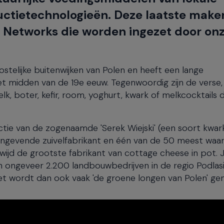
uctietechnologieën. Deze laatste make
 Networks die worden ingezet door on
oostelijke buitenwijken van Polen en heeft een lange
et midden van de 19e eeuw. Tegenwoordig zijn de verse,
k, boter, kefir, room, yoghurt, kwark of melkcocktails d
ctie van de zogenaamde 'Serek Wiejski' (een soort kwar
aangevende zuivelfabrikant en één van de 50 meest waa
jd de grootste fabrikant van cottage cheese in pot. Ja
an ongeveer 2.200 landbouwbedrijven in de regio Podlas
Het wordt dan ook vaak 'de groene longen van Polen' g