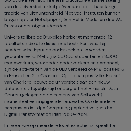
wordt de internationale en multiculturele samenstelling
van de universiteit enkel geëvenaard door haar lange
traditie van uitmuntendheid. Niet veel instituten kunnen
bogen op vier Nobelprijzen, één Fields Medal en drie Wolf
Prizes onder afgestudeerden.
Université libre de Bruxelles herbergt momenteel 12
faculteiten die alle disciplines bestrijken, waarbij
academische input en onderzoek nauw worden
gecombineerd. Met bijna 35.000 studenten en 8.000
medewerkers, waaronder onderzoekers en personeel,
zijn de activiteiten van de ULB verdeeld over 8 locaties: 6
in Brussel en 2 in Charleroi. Op de campus ‘Ville-Basse’
van Charleroi bouwt de universiteit aan een nieuw
datacenter. Tegelijkertijd ondergaat het Brussels Data
Center (gelegen op de campus van Solbosch)
momenteel een ingrijpende renovatie. Op de andere
campussen is Edge Computing gepland volgens het
Digital Transformation Plan 2020-2024.
En voor wie op meerdere locaties actief is, speelt het