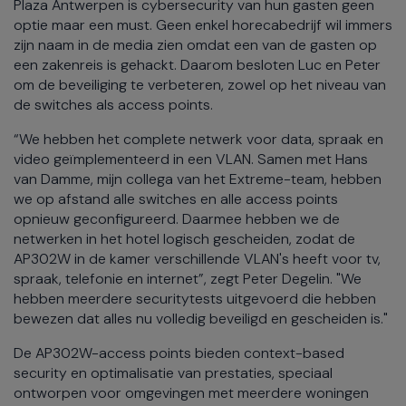
Plaza Antwerpen is cybersecurity van hun gasten geen
optie maar een must. Geen enkel horecabedrijf wil immers
zijn naam in de media zien omdat een van de gasten op
een zakenreis is gehackt. Daarom besloten Luc en Peter
om de beveiliging te verbeteren, zowel op het niveau van
de switches als access points.
“We hebben het complete netwerk voor data, spraak en
video geïmplementeerd in een VLAN. Samen met Hans
van Damme, mijn collega van het Extreme-team, hebben
we op afstand alle switches en alle access points
opnieuw geconfigureerd. Daarmee hebben we de
netwerken in het hotel logisch gescheiden, zodat de
AP302W in de kamer verschillende VLAN's heeft voor tv,
spraak, telefonie en internet”, zegt Peter Degelin. "We
hebben meerdere securitytests uitgevoerd die hebben
bewezen dat alles nu volledig beveiligd en gescheiden is."
De AP302W-access points bieden context-based
security en optimalisatie van prestaties, speciaal
ontworpen voor omgevingen met meerdere woningen