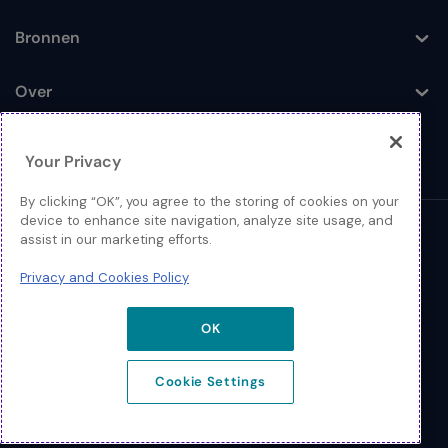
Bronnen
Toggle
Over
Toggle
Your Privacy
By clicking “OK”, you agree to the storing of cookies on your
device to enhance site navigation, analyze site usage, and
© 2026 Extreme Networks
assist in our marketing efforts.
Juridisch
Privacy and Cookies Policy
Privacy- en Cookiebeleid
OK
Cookie Settings