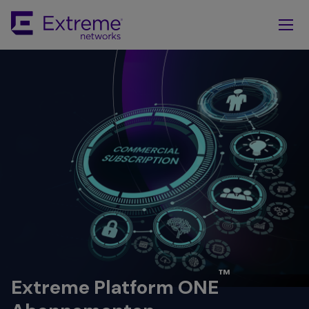
Skip
To
Main
Content
™
Extreme Platform ONE