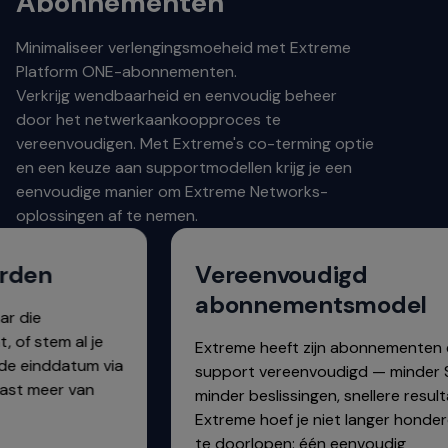
Abonnementen
Minimaliseer verlengingsmoeheid met Extreme
Platform ONE-abonnementen.
Verkrijg wendbaarheid en eenvoudig beheer
door het netwerkaankoopproces te
vereenvoudigen. Met Extreme's co-terming optie
en een keuze aan supportmodellen krijg je een
eenvoudige manier om Extreme Networks-
oplossingen af te nemen.
rden
Vereenvoudigd
abonnementsmodel
r die
of stem al je
Extreme heeft zijn abonnementen e
 einddatum via
support vereenvoudigd — minder SK
st meer van
minder beslissingen, snellere resulta
Extreme hoef je niet langer honderd
te doorlopen: één eenvoudig