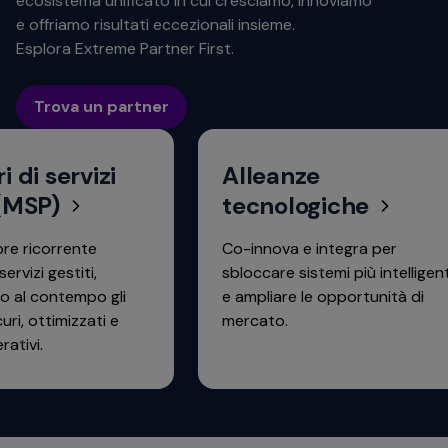
ecosistema unificato in cui cresciamo, innoviamo
e offriamo risultati eccezionali insieme.
Esplora Extreme Partner First.
Trova un partner
di servizi
Alleanze
MSP)
tecnologiche
 ricorrente
Co-innova e integra per
izi gestiti,
sbloccare sistemi più intelligenti
l contempo gli
e ampliare le opportunità di
, ottimizzati e
mercato.
vi.