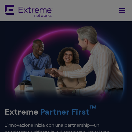
Skip
To
Main
Content
™
Extreme
Partner First
L'innovazione inizia con una partnership—un