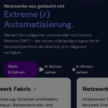
Zuverlässigkeit.
Netzwerke neu gedacht mit
Extreme (r)
Sicherheit. ​
Automatisierung. ​
Skalierbarkeit.
Werden Sie intelligenter und schneller mit Extreme
Platform ONE™ – der ersten vollständig integrierten KI-
Konnektivität.
Netzwerkplattform der Branche, jetzt allgemein
verfügbar.
Mehr
In Aktion
In Aktion
Erfahren
sehen
sehen
 Fabric
Netzwerksich
g, Sicherheit und Resilienz
Umfassender Schutz m
 Rechenzentrums- und
Netzwerk-Framework u