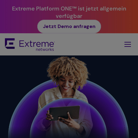
Extreme Platform ONE™ ist jetzt allgemein
verfügbar
Jetzt Demo anfragen
Skip
To
Main
Content
Einfachheit.
Mehrwert. ​