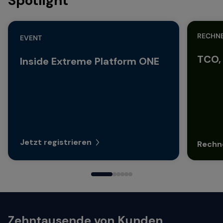
Spotlight
RECHN
EVENT
TCO, 
Inside Extreme Platform ONE
Jetzt registrieren
Rechn
Zehntausende von Kunden