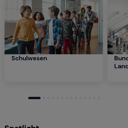
Schulwesen
Bun
Land