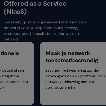
Offered as a Service
(NIaaS)
Een uniek, op gebruik gebaseerd verbruiksmodel
dat zorgt voor voorspelbare budgettering,
waardoor bedrijfsresultaten sneller worden
behaald.
ionele
Maak je netwerk
toekomstbestendig
etaal alleen
Bescherm je investering zonder
rkgebruik,
aanvangskosten en profiteer van ee
en support, met
netwerkvernieuwing met elke
t.
contractstermijn.