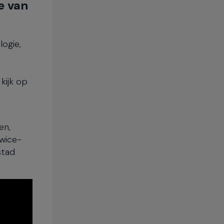
e van
logie,
kijk op
en,
owice-
stad