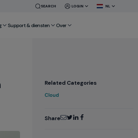
CLOSE
CLOSE
SEARCH
LOGIN
NL
MENU
MENU
g
Support & diensten
Over
n
Related Categories
Cloud
Email
Twitter
LinkedIn
Facebook
Share