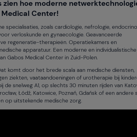
s zien hoe moderne netwerktechnologi
 Medical Center!
pecialisaties, zoals cardiologie, nefrologie, endocrino
k voor verloskunde en gynaecologie. Geavanceerde
ve regeneratie-therapieën. Operatiekamers en
dische apparatuur. Een moderne en individualistische 
van Gabos Medical Center in Zuid-Polen.
Dat komt door het brede scala aan medische diensten,
en ziekten, vaataandoeningen of urotherapie bij kinder
abij de snelweg A1, op slechts 30 minuten rijden van Kat
Wrocław, Łódź, Katowice, Poznań, Gdańsk of een andere 
en op uitstekende medische zorg.