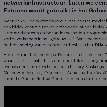
netwerkinfrastructuur. Laten we een
will
close
Extreme wordt gebruikt in het Gabos
the
current
Meer dan 20 consultatiebureaus met diverse medische s
menu.
een kliniek voor trauma en orthopedie of een klinie
Spacebar
laboratoriumtests en behandelmethoden, progressie
will
open
verkoeverkamers in het gebouw zelf. Geavanceerde me
the
de behandeling van patiënten zit beslist in het DNA 
current
menu.
Het centrum behandelt patiënten uit het hele land. 
waaronder specialisaties zoals door teken overgedrag
evenals een uitstekende locatie in Piekary Śląskie (n
Muchowiec Airport). Of je nu uit Warschau, Kraków, 
komt, bij Gabos Medical Center kan men altijd reken