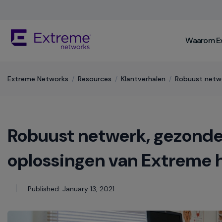
Skip
To
Main
The
Content
Waarom E
site
navigation
utilizes
keyboard
Extreme Networks
/
Resources
/
Klantverhalen
/
Robuust netw
functionality
using
the
arrow
Robuust netwerk, gezonde
keys,
enter,
escape,
oplossingen van Extreme 
and
spacebar
commands.
Published: January 13, 2021
Arrow
keys
can