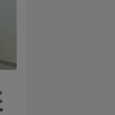
e
e
e