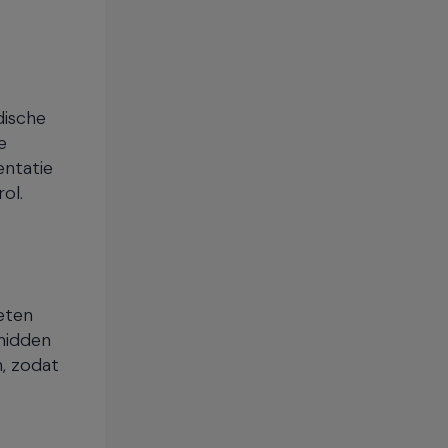
dische
e
entatie
ol.
e
eten
 midden
n, zodat