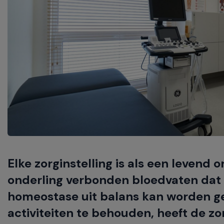
navigate
between
previous/next
items
and
also
move
down
into
a
nested
menu.
Enter
will
Elke zorginstelling is als een levend
open
a
onderling verbonden bloedvaten dat b
nested
homeostase uit balans kan worden geb
menu
and
activiteiten te behouden, heeft de 
escape