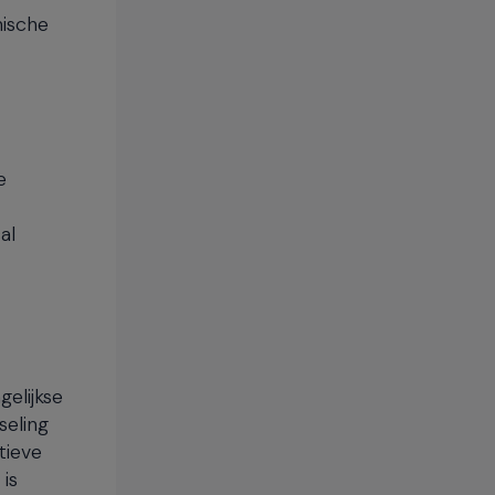
nische
e
al
elijkse
seling
tieve
 is