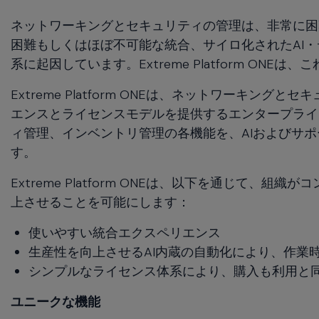
commands.
Arrow
ネットワーキングとセキュリティの管理は、非常に困
keys
困難もしくはほぼ不可能な統合、サイロ化されたAI
can
系に起因しています。Extreme Platform ON
navigate
between
Extreme Platform ONEは、ネットワーキ
previous/next
エンスとライセンスモデルを提供するエンタープライ
items
and
ィ管理、インベントリ管理の各機能を、AIおよびサ
also
す。
move
down
Extreme Platform ONEは、以下を通じて
into
上させることを可能にします：
a
nested
使いやすい統合エクスペリエンス
menu.
生産性を向上させるAI内蔵の自動化により、作業
Enter
シンプルなライセンス体系により、購入も利用と
will
open
ユニークな機能
a
nested