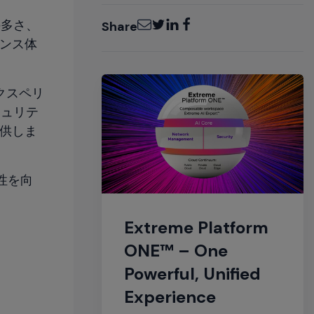
Email
Twitter
LinkedIn
Facebook
の多さ、
Share
センス体
エクスペリ
キュリテ
提供しま
産性を向
Extreme Platform
ONE™ – One
Powerful, Unified
Experience