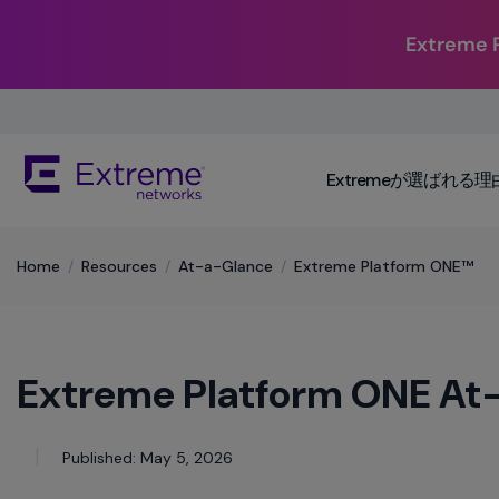
Extrem
Skip
To
Main
The
Content
Extremeが選ばれる理
site
navigation
utilizes
keyboard
​Home
/
Resources
/
At-a-Glance
/
Extreme Platform ONE™
functionality
using
the
arrow
Extreme Platform ONE At
keys,
enter,
escape,
and
Published: May 5, 2026
spacebar