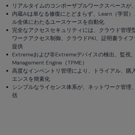
リアルタイムのコンポーザブルワークスペースが
menu
and
内蔵AIは単なる修復にとどまらず、Learn（学習）、
escape
ル全体にわたるユースケースを自動化
will
完全なアクセスセキュリティには、クラウド管理型
close
ワークアクセス制御、クラウドPKI、証明書ライ
the
提供
current
menu.
Extremeおよび非Extremeデバイスの検出、監視
Spacebar
Management Engine（TPME）
will
高度なインベントリ管理により、トライアル、購
open
エンスを簡素化
the
current
シンプルなライセンス体系が、ネットワーク管理、
menu.
括