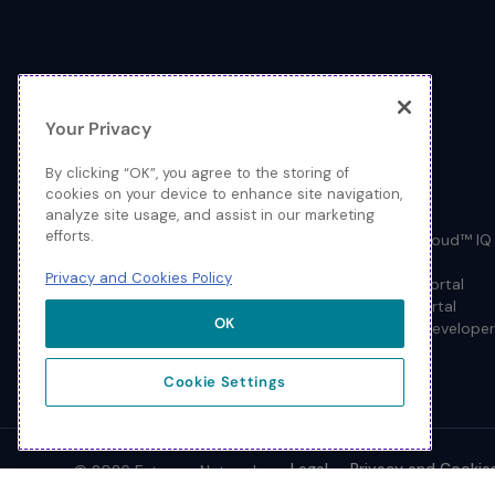
Your Privacy
By clicking “OK”, you agree to the storing of
cookies on your device to enhance site navigation,
analyze site usage, and assist in our marketing
SOLUTIONS
ログイン
efforts.
クラウド
ExtremeCloud™ IQ
ネットワークファブリック
MyHive
Privacy and Cookies Policy
有線アクセス
Support Portal
ワイヤレスアクセス
Partner Portal
OK
Extreme Developer
Cookie Settings
Legal
Privacy and Cookies
© 2026 Extreme Networks