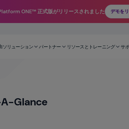
e Platform ONE™ 正式版がリリースされました
デモをリ
由
ソリューション
パートナー
リソースとトレーニング
サ
-A-Glance