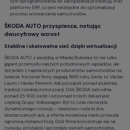
tym oprogramowania do zarządzania produkcją oraz
platformy ERP, co jest niezbędne do optymalizacji
procesu wytwarzania samochodów.
ŠKODA AUTO przyspiesza, notując
dwucyfrowy wzrost
Stabilna i skalowalna sieć dzięki wirtualizacji
ŠKODA AUTO z siedzibą w Mladej Boleslavi to nie tylko
gigant przemysłu naszych południowych sąsiadów, ale
też jeden z najstarszych producentów samochodów na
świecie. Korzenie firmy sięgają 1895 roku, kiedy to Václav
Laurin i Václav Klement dali początek ponad stuletniej
tradycji czeskiej motoryzacji. Dziś ŠKODA zatrudnia
ponad 25 900 osób i od ponad trzech dekad jest
częścią Grupy Volkswagen. Był to czas niezwykle
dynamicznego rozwoju – lawinowo rosła liczba
dostarczanych aut, a oferta modelowa marki przeszła
ogromną metamorfozę. Dziś firma koncentruje się na
rozwoju, produkcji i sprzedaży swoich samochodów,