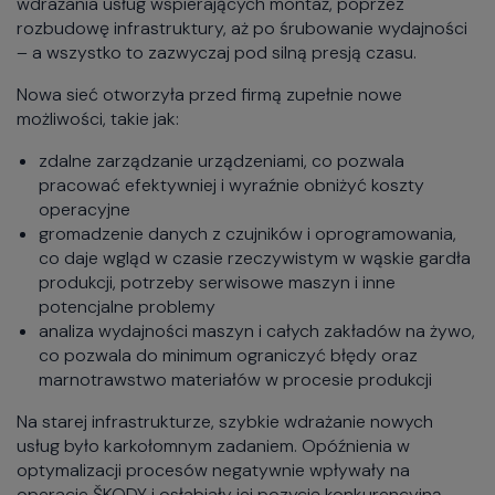
wdrażania usług wspierających montaż, poprzez
rozbudowę infrastruktury, aż po śrubowanie wydajności
– a wszystko to zazwyczaj pod silną presją czasu.
Nowa sieć otworzyła przed firmą zupełnie nowe
możliwości, takie jak:
zdalne zarządzanie urządzeniami, co pozwala
pracować efektywniej i wyraźnie obniżyć koszty
operacyjne
gromadzenie danych z czujników i oprogramowania,
co daje wgląd w czasie rzeczywistym w wąskie gardła
produkcji, potrzeby serwisowe maszyn i inne
potencjalne problemy
analiza wydajności maszyn i całych zakładów na żywo,
co pozwala do minimum ograniczyć błędy oraz
marnotrawstwo materiałów w procesie produkcji
Na starej infrastrukturze, szybkie wdrażanie nowych
usług było karkołomnym zadaniem. Opóźnienia w
optymalizacji procesów negatywnie wpływały na
operacje ŠKODY i osłabiały jej pozycję konkurencyjną.