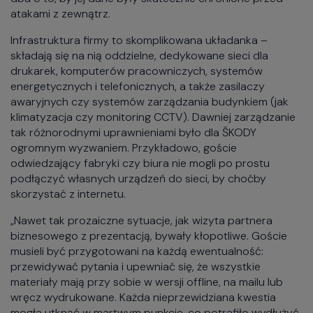
atakami z zewnątrz.
Infrastruktura firmy to skomplikowana układanka –
składają się na nią oddzielne, dedykowane sieci dla
drukarek, komputerów pracowniczych, systemów
energetycznych i telefonicznych, a także zasilaczy
awaryjnych czy systemów zarządzania budynkiem (jak
klimatyzacja czy monitoring CCTV). Dawniej zarządzanie
tak różnorodnymi uprawnieniami było dla ŠKODY
ogromnym wyzwaniem. Przykładowo, goście
odwiedzający fabryki czy biura nie mogli po prostu
podłączyć własnych urządzeń do sieci, by choćby
skorzystać z internetu.
„Nawet tak prozaiczne sytuacje, jak wizyta partnera
biznesowego z prezentacją, bywały kłopotliwe. Goście
musieli być przygotowani na każdą ewentualność:
przewidywać pytania i upewniać się, że wszystkie
materiały mają przy sobie w wersji offline, na mailu lub
wręcz wydrukowane. Każda nieprzewidziana kwestia
mogła utknąć w martwym punkcie, co potrafiło wydłużyć