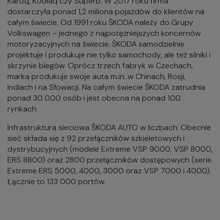
Karoq, Kodiaq czy Superb. W 2017 roku firma
dostarczyła ponad 1,2 miliona pojazdów do klientów na
całym świecie. Od 1991 roku ŠKODA należy do Grupy
Volkswagen – jednego z najpotężniejszych koncernów
motoryzacyjnych na świecie. ŠKODA samodzielnie
projektuje i produkuje nie tylko samochody, ale też silniki i
skrzynie biegów. Oprócz trzech fabryk w Czechach,
marka produkuje swoje auta m.in. w Chinach, Rosji,
Indiach i na Słowacji. Na całym świecie ŠKODA zatrudnia
ponad 30 000 osób i jest obecna na ponad 100
rynkach.
Infrastruktura sieciowa ŠKODA AUTO w liczbach: Obecnie
sieć składa się z 92 przełączników szkieletowych i
dystrybucyjnych (modele Extreme VSP 9000, VSP 8000,
ERS 8800) oraz 2800 przełączników dostępowych (serie
Extreme ERS 5000, 4000, 3000 oraz VSP 7000 i 4000).
Łącznie to 133 000 portów.