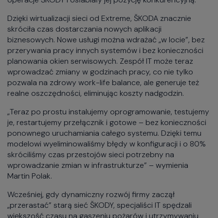
Dzięki wirtualizacji sieci od Extreme, ŠKODA znacznie
skróciła czas dostarczania nowych aplikacji
biznesowych. Nowe usługi można wdrażać „w locie”, bez
przerywania pracy innych systemów i bez konieczności
planowania okien serwisowych. Zespół IT może teraz
wprowadzać zmiany w godzinach pracy, co nie tylko
pozwala na zdrowy work-life balance, ale generuje też
realne oszczędności, eliminując koszty nadgodzin.
„Teraz po prostu instalujemy oprogramowanie, testujemy
je, restartujemy przełącznik i gotowe – bez konieczności
ponownego uruchamiania całego systemu. Dzięki temu
modelowi wyeliminowaliśmy błędy w konfiguracji i o 80%
skróciliśmy czas przestojów sieci potrzebny na
wprowadzanie zmian w infrastrukturze” – wymienia
Martin Polak.
Wcześniej, gdy dynamiczny rozwój firmy zaczął
„przerastać” starą sieć ŠKODY, specjaliści IT spędzali
większość czasu na gaszeniu pożarów i utrzymywaniu