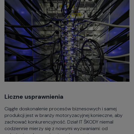
Liczne usprawnienia
Ciągłe doskonalenie procesów biznesowych i samej
produkcji jest w branży motoryzacyjnej konieczne, aby
zachować konkurencyjność. Dział IT ŠKODY niemal
codziennie mierzy się z nowymi wyzwaniami: od