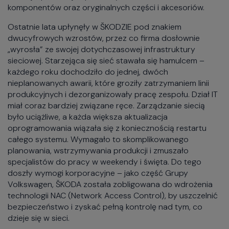
komponentów oraz oryginalnych części i akcesoriów.
Ostatnie lata upłynęły w ŠKODZIE pod znakiem
dwucyfrowych wzrostów, przez co firma dosłownie
„wyrosła” ze swojej dotychczasowej infrastruktury
sieciowej. Starzejąca się sieć stawała się hamulcem –
każdego roku dochodziło do jednej, dwóch
nieplanowanych awarii, które groziły zatrzymaniem linii
produkcyjnych i dezorganizowały pracę zespołu. Dział IT
miał coraz bardziej związane ręce. Zarządzanie siecią
było uciążliwe, a każda większa aktualizacja
oprogramowania wiązała się z koniecznością restartu
całego systemu. Wymagało to skomplikowanego
planowania, wstrzymywania produkcji i zmuszało
specjalistów do pracy w weekendy i święta. Do tego
doszły wymogi korporacyjne – jako część Grupy
Volkswagen, ŠKODA została zobligowana do wdrożenia
technologii NAC (Network Access Control), by uszczelnić
bezpieczeństwo i zyskać pełną kontrolę nad tym, co
dzieje się w sieci.