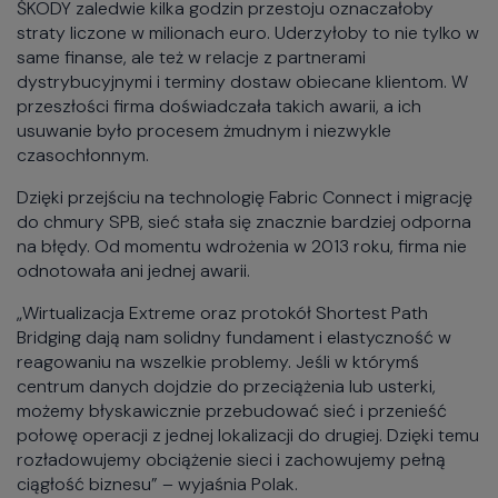
ŠKODY zaledwie kilka godzin przestoju oznaczałoby
straty liczone w milionach euro. Uderzyłoby to nie tylko w
same finanse, ale też w relacje z partnerami
dystrybucyjnymi i terminy dostaw obiecane klientom. W
przeszłości firma doświadczała takich awarii, a ich
usuwanie było procesem żmudnym i niezwykle
czasochłonnym.
Dzięki przejściu na technologię Fabric Connect i migrację
do chmury SPB, sieć stała się znacznie bardziej odporna
na błędy. Od momentu wdrożenia w 2013 roku, firma nie
odnotowała ani jednej awarii.
„Wirtualizacja Extreme oraz protokół Shortest Path
Bridging dają nam solidny fundament i elastyczność w
reagowaniu na wszelkie problemy. Jeśli w którymś
centrum danych dojdzie do przeciążenia lub usterki,
możemy błyskawicznie przebudować sieć i przenieść
połowę operacji z jednej lokalizacji do drugiej. Dzięki temu
rozładowujemy obciążenie sieci i zachowujemy pełną
ciągłość biznesu” – wyjaśnia Polak.