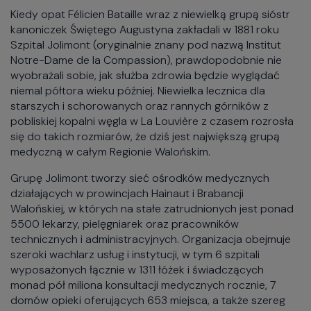
Kiedy opat Félicien Bataille wraz z niewielką grupą sióstr
kanoniczek Świętego Augustyna zakładali w 1881 roku
Szpital Jolimont (oryginalnie znany pod nazwą Institut
Notre-Dame de la Compassion), prawdopodobnie nie
wyobrażali sobie, jak służba zdrowia będzie wyglądać
niemal półtora wieku później. Niewielka lecznica dla
starszych i schorowanych oraz rannych górników z
pobliskiej kopalni węgla w La Louvière z czasem rozrosła
się do takich rozmiarów, że dziś jest największą grupą
medyczną w całym Regionie Walońskim.
Grupę Jolimont tworzy sieć ośrodków medycznych
działających w prowincjach Hainaut i Brabancji
Walońskiej, w których na stałe zatrudnionych jest ponad
5500 lekarzy, pielęgniarek oraz pracowników
technicznych i administracyjnych. Organizacja obejmuje
szeroki wachlarz usług i instytucji, w tym 6 szpitali
wyposażonych łącznie w 1311 łóżek i świadczących
monad pół miliona konsultacji medycznych rocznie, 7
domów opieki oferujących 653 miejsca, a także szereg