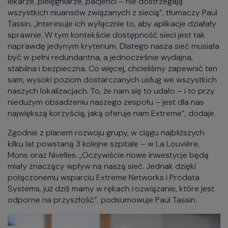
lekarze, pielęgniarze, pacjenci – nie dostrzegają
wszystkich niuansów związanych z siecią”, tłumaczy Paul
Tassin. „Interesuje ich wyłącznie to, aby aplikacje działały
sprawnie. W tym kontekście dostępność sieci jest tak
naprawdę jedynym kryterium. Dlatego nasza sieć musiała
być w pełni redundantna, a jednocześnie wydajna,
stabilna i bezpieczna. Co więcej, chcieliśmy zapewnić ten
sam, wysoki poziom dostarczanych usług we wszystkich
naszych lokalizacjach. To, że nam się to udało – i to przy
niedużym obsadzeniu naszego zespołu – jest dla nas
największą korzyścią, jaką oferuje nam Extreme”, dodaje.
Zgodnie z planem rozwoju grupy, w ciągu najbliższych
kilku lat powstaną 3 kolejne szpitale – w La Louvière,
Mons oraz Nivelles. „Oczywiście nowe inwestycje będą
miały znaczący wpływ na naszą sieć. Jednak dzięki
połączonemu wsparciu Extreme Networks i Prodata
Systems, już dziś mamy w rękach rozwiązanie, które jest
odporne na przyszłość”, podsumowuje Paul Tassin.