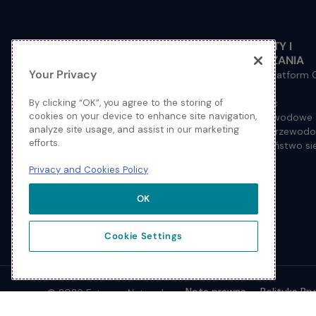
ROZWIĄZANIA WG BRANŻ
PRODUKTY I
ROZWIĄZANIA
Administracja państwowa
Your Privacy
Usługi finansowe
Extreme Platform
Sektor medyczny
Chmura
Uczelnie wyższe
Sieć Fabric
By clicking “OK”, you agree to the storing of
cookies on your device to enhance site navigation,
Branża HoReCa
Sieci przewodowe
analyze site usage, and assist in our marketing
Szkoły podstawowe i średnie
Sieci bezprzewod
efforts.
Przemysł
Bezpieczeństwo sie
Branża handlowa
Privacy and Cookies Policy
Dostawcy usług
Obiekty kulturalne i sportowe
OK
Samorządy i spółki miejskie
Cookie Settings
Nota prawna
Polityka Pr
© 2026 Extreme Networks