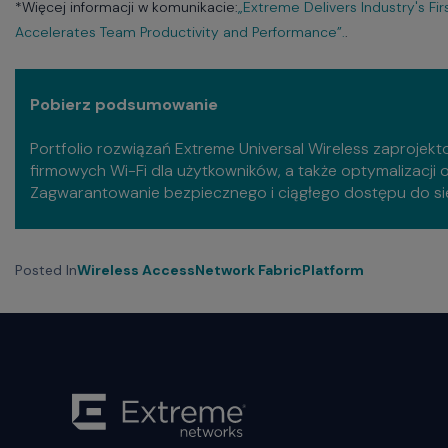
*Więcej informacji w komunikacie:
„Extreme Delivers Industry's Fi
Accelerates Team Productivity and Performance”.
.
Pobierz podsumowanie
Portfolio rozwiązań Extreme Universal Wireless zaprojek
firmowych Wi-Fi dla użytkowników, a także optymalizacji o
Zagwarantowanie bezpiecznego i ciągłego dostępu do siec
Posted In
Wireless Access
Network Fabric
Platform