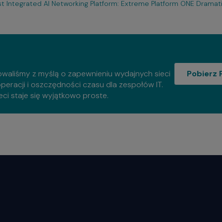
rst Integrated AI Networking Platform: Extreme Platform ONE Dramati
Po
towaliśmy z myślą o zapewnieniu wydajnych sieci
Pobierz 
peracji i oszczędności czasu dla zespołów IT.
i staje się wyjątkowo proste.