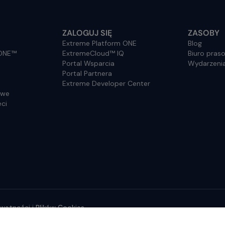
ZALOGUJ SIĘ
ZASOBY
Extreme Platform ONE
Blog
 ONE™
ExtremeCloud™ IQ
Biuro pras
Portal Wsparcia
Wydarzeni
Portal Partnera
Extreme Developer Center
owe
ci
ywatności i Plików Cookies