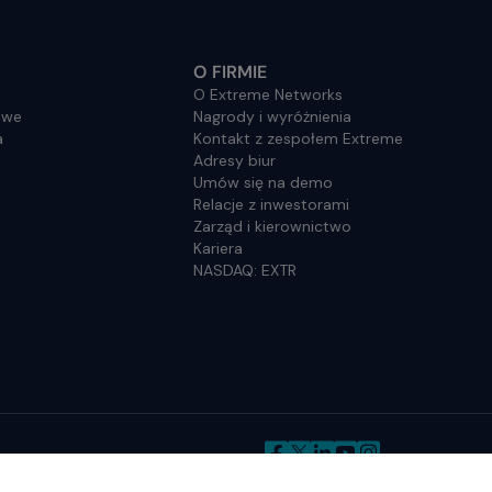
O FIRMIE
O Extreme Networks
owe
Nagrody i wyróżnienia
a
Kontakt z zespołem Extreme
Adresy biur
Umów się na demo
Relacje z inwestorami
Zarząd i kierownictwo
Kariera
NASDAQ: EXTR