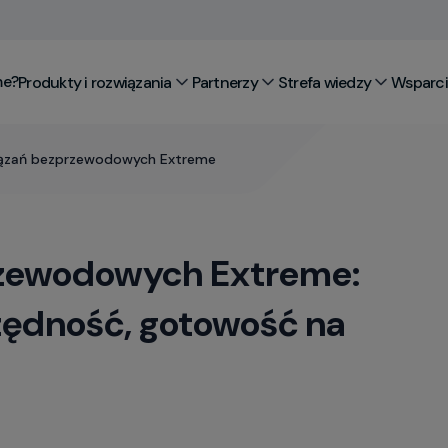
me?
Produkty i rozwiązania
Partnerzy
Strefa wiedzy
Wsparcie
iązań bezprzewodowych Extreme
rzewodowych Extreme:
zędność, gotowość na