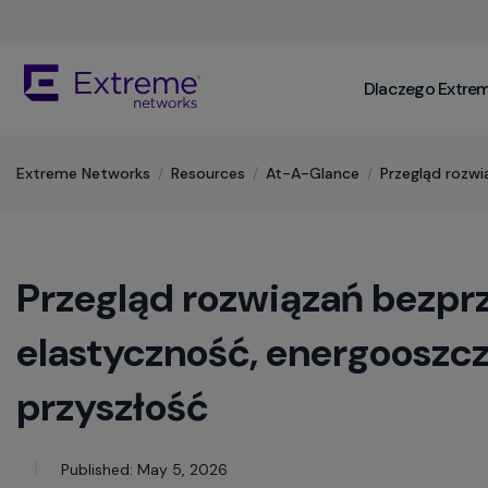
Skip
To
Main
The
Content
Dlaczego Extre
site
navigation
utilizes
keyboard
Extreme Networks
/
Resources
/
At-A-Glance
/
Przegląd rozw
functionality
using
the
arrow
Przegląd rozwiązań bezp
keys,
enter,
escape,
elastyczność, energooszc
and
spacebar
przyszłość
commands.
Arrow
keys
Published: May 5, 2026
can