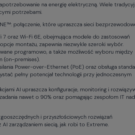
apotrzebowanie na energię elektryczną. Wiele tradycy
cymi potrzebami.
NE™: połączenie, które upraszcza sieci bezprzewodow
i 7 oraz Wi-Fi 6E, obejmująca modele do zastosowań
pcje montażu, zapewnia niezwykle szeroki wybór.
niowane programowo, a także możliwość wyboru między
 (on-premises).
asilania Power-over-Ethernet (PoE) oraz obsługa stand
ystać pełny potencjał technologii przy jednoczesnym
unkcjami AI upraszcza konfiguracje, monitoring i rozwiązy
 zadania nawet o 90% oraz pomagając zespołom IT nad
ergooszczędnych i przyszłościowych rozwiązań
 zarządzaniem siecią, jak robi to Extreme.