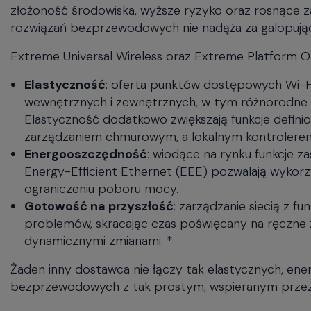
will
złożoność środowiska, wyższe ryzyko oraz rosnące z
close
rozwiązań bezprzewodowych nie nadąża za galopują
the
current
Extreme Universal Wireless oraz Extreme Platform O
menu.
Spacebar
Elastyczność
: oferta punktów dostępowych Wi-F
will
wewnętrznych i zewnętrznych, w tym różnorodne o
open
Elastyczność dodatkowo zwiększają funkcje defi
the
zarządzaniem chmurowym, a lokalnym kontrolerem
current
Energooszczędność
: wiodące na rynku funkcje z
menu.
Energy-Efficient Ethernet (EEE) pozwalają wykorz
ograniczeniu poboru mocy. ·
Gotowość na przyszłość
: zarządzanie siecią z f
problemów, skracając czas poświęcany na ręczne
dynamicznymi zmianami. *
Żaden inny dostawca nie łączy tak elastycznych, en
bezprzewodowych z tak prostym, wspieranym przez AI