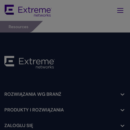
Skip
To
Main
Content
Resources
ROZWIĄZANIA WG BRANŻ
Toggle
PRODUKTY I ROZWIĄZANIA
Toggle
ZALOGUJ SIĘ
Toggle