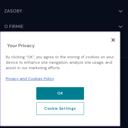
ZASOBY
Toggle
O FIRMIE
Toggle
Your Privacy
By clicking “OK”, you agree to the storing of cookies on your
device to enhance site navigation, analyze site usage, and
assist in our marketing efforts.
© 2026 Extreme Networks
Privacy and Cookies Policy
Nota prawna
Polityka Prywatności i Plików Cookies
OK
Cookie Settings