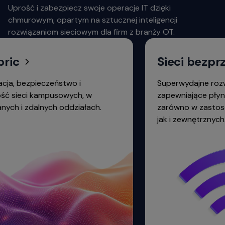
Uprość i zabezpiecz swoje operacje IT dzięki
chmurowym, opartym na sztucznej inteligencji
rozwiązaniom sieciowym dla firm z branży OT.
Sieci bezprzew
pieczeństwo i
Superwydajne rozwiązania 
 kampusowych, w
zapewniające płynny dostę
dalnych oddziałach.
zarówno w zastosowaniac
jak i zewnętrznych.