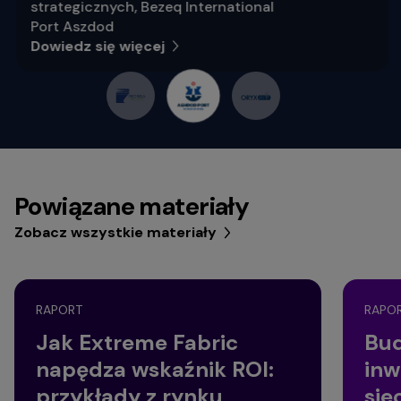
strategicznych, Bezeq International
Port Aszdod
Dowiedz się więcej
Powiązane materiały
Zobacz wszystkie materiały
RAPORT
RAPO
Jak Extreme Fabric
Bud
napędza wskaźnik ROI:
inw
przykłady z rynku
si