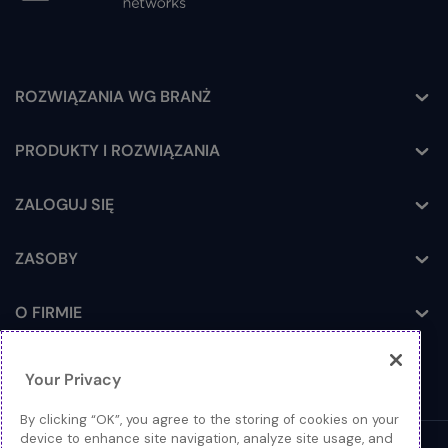
ROZWIĄZANIA WG BRANŻ
Toggle
PRODUKTY I ROZWIĄZANIA
Toggle
ZALOGUJ SIĘ
Toggle
ZASOBY
Toggle
O FIRMIE
Toggle
Your Privacy
By clicking “OK”, you agree to the storing of cookies on your
device to enhance site navigation, analyze site usage, and