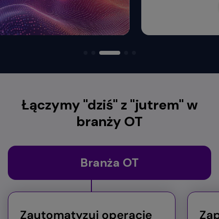
Łączymy "dziś" z "jutrem" w
branży OT
Branża OT
Zautomatyzuj operacje
Zap