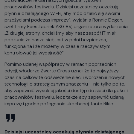
doświadczenie dla naszych gości, artystów i
pracowników festiwalu. Dzisiejsi uczestnicy oczekują
płynnie działającego Wi-Fi, aby móc dzielić się swoimi
przeżyciami podczas imprezy”, wyjaśnia Ronnie Degen,
szef firmy Feestfabriek AKG BV, organizatora wydarzenia.
„Z drugiej strony, chcieliśmy aby nasz zespół IT miał
poczucie że nasza sieć jest w pełni bezpieczna,
funkcjonalna i że możemy w czasie rzeczywistym
kontrolować jej wydajność”.
Pomimo udanej współpracy w ramach poprzednich
edycji, włodarze Zwarte Cross uznali że to najwyższy
czas na całkowite odświeżenie sieci i wdrożenie nowych
technologii o strategicznym znaczeniu – nie tylko po to,
aby zapewnić wysokiej jakości dostęp do sieci dla gości i
pracowników festiwalu, lecz także aby zapewnić udaną
imprezę i godne pożegnanie ukochanej Tante Rikie.
Dzisiejsi uczestnicy oczekują płynnie działającego