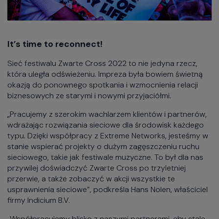
It’s time to reconnect!
Sieć festiwalu Zwarte Cross 2022 to nie jedyna rzecz,
która uległa odświeżeniu. Impreza była bowiem świetną
okazją do ponownego spotkania i wzmocnienia relacji
biznesowych ze starymi i nowymi przyjaciółmi.
„Pracujemy z szerokim wachlarzem klientów i partnerów,
wdrażając rozwiązania sieciowe dla środowisk każdego
typu. Dzięki współpracy z Extreme Networks, jesteśmy w
stanie wspierać projekty o dużym zagęszczeniu ruchu
sieciowego, takie jak festiwale muzyczne. To był dla nas
przywilej doświadczyć Zwarte Cross po trzyletniej
przerwie, a także zobaczyć w akcji wszystkie te
usprawnienia sieciowe”, podkreśla Hans Nolen, właściciel
firmy Indicium B.V.
„Współpracujemy blisko z naszymi partnerami, aby stale