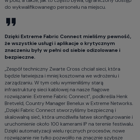
w polu, a także, jak to często bywa, ograniczony dostęp
do wykwalifikowanego personelu na miejscu.
Dzięki Extreme Fabric Connect mieliśmy pewność,
że wszystkie usługi i aplikacje o krytycznym
znaczeniu były w pełni od siebie odizolowane i
bezpieczne.
„Zespół techniczny Zwarte Cross chciał sieci, która
będzie łatwiejsza i mniej kosztowna we wdrożeniu i
zarządzaniu. W tym celu wymieniliśmy starą
infrastrukturę sieci kablowej na nasze flagowe
rozwiązanie: Extreme Fabric Connect”, podkreśla Henk
Bretveld, Country Manager Benelux w Extreme Networks.
„Dzięki Fabric Connect stworzyliśmy bezpieczną i
skalowalną sieć, która umożliwiła łatwe skonfigurowanie i
uruchomienie około 100 kamerami IP na terenie festiwalu.
Dzięki automatyzacji wielu ręcznych procesów, nowe
rozwiązanie nie tylko pozwoliło na znacznie szybsze