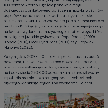
160 hektarów terenu, goście ponownie mogli
doświadczyć unikatowego połączenia muzyki, wyścigów,
popisów kaskaderskich, sztuk teatralnych i szeroko
rozumianej sztuki. To, co zaczynało jako skromna impreza
na około 1000 gości, rozrosło się do miana największego
na świecie wydarzenia muzycznego i motorowego, które
przyciągało już takie gwiazdy, jak Papa Roach (2010),
Blondie (2011), Black Eyed Peas (2019) czy Dropkick
Murphys (2022).
Po tym, jak w 2020 i 2021 roku impreza musiała zostać
odwołana, festiwal Zwarte Cross powrócił na dobre i,
wraz ze wszystkimi gwiazdami, kaskaderami, artystami,
no i oczywiście 230 000 uczestnikami, stanowił ważny
impuls dla morale i lokalnej gospodarki Achterhoek,
pięknego wiejskiego regionu na wschodzie Holandii.