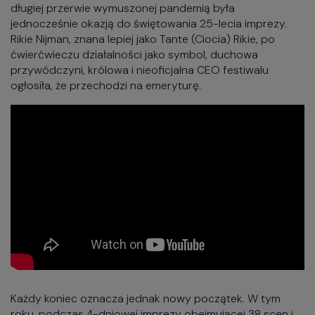
długiej przerwie wymuszonej pandemią była
jednocześnie okazją do świętowania 25-lecia imprezy.
Rikie Nijman, znana lepiej jako Tante (Ciocia) Rikie, po
ćwierćwieczu działalności jako symbol, duchowa
przywódczyni, królowa i nieoficjalna CEO festiwalu
ogłosiła, że przechodzi na emeryturę.
Każdy koniec oznacza jednak nowy początek. W tym
roku, podczas 4-dniowej imprezy obejmującej 38 scen i